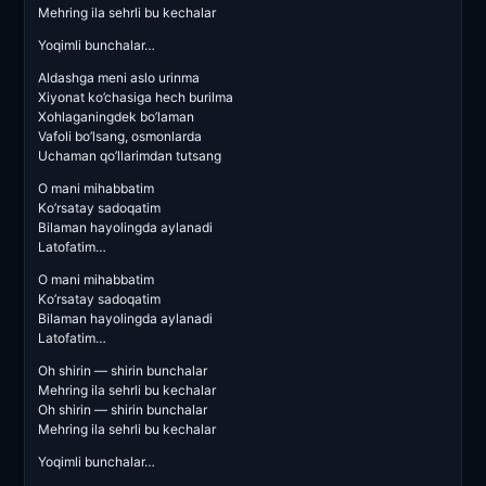
Mehring ila sehrli bu kechalar
Yoqimli bunchalar…
Aldashga meni aslo urinma
Xiyonat ko’chasiga hech burilma
Xohlaganingdek bo’laman
Vafoli bo’lsang, osmonlarda
Uchaman qo’llarimdan tutsang
O mani mihabbatim
Ko’rsatay sadoqatim
Bilaman hayolingda aylanadi
Latofatim…
O mani mihabbatim
Ko’rsatay sadoqatim
Bilaman hayolingda aylanadi
Latofatim…
Oh shirin — shirin bunchalar
Mehring ila sehrli bu kechalar
Oh shirin — shirin bunchalar
Mehring ila sehrli bu kechalar
Yoqimli bunchalar…