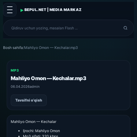
▸
BEPUL.NET | MEDIA MARKAZ
Bosh sahifa
/
Mahliyo Omon — Kechalar.mp3
MP3
Mahliyo Omon — Kechalar.mp3
06.04.2026
admin
Tavsifni o‘qish
Mahliyo Omon — Kechalar
Ijrochi:
Mahliyo Omon
Mp3 sifati:
320 kbps