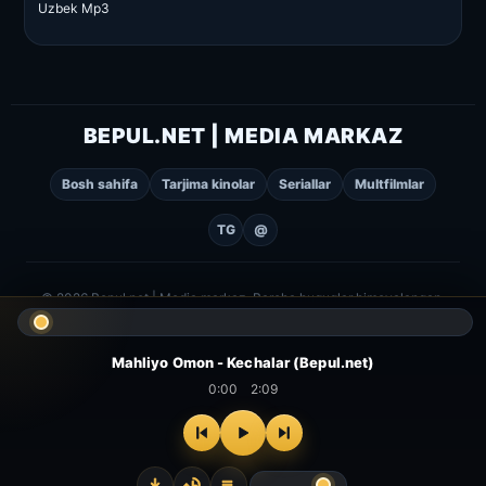
Uzbek Mp3
BEPUL.NET | MEDIA MARKAZ
Bosh sahifa
Tarjima kinolar
Seriallar
Multfilmlar
TG
@
© 2026 Bepul.net | Media markaz. Barcha huquqlar himoyalangan.
Mahliyo Omon - Kechalar (Bepul.net)
0:00
2:09
⌂
▻
▣
✦