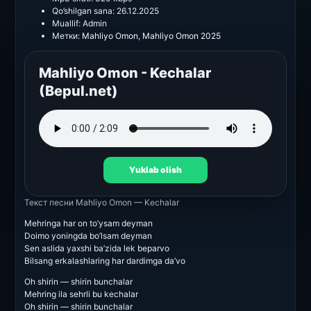
Qo’shilgan sana:
26.12.2025
Muallif:
Admin
Метки:
Mahliyo Omon
,
Mahliyo Omon 2025
Mahliyo Omon - Kechalar
(Bepul.net)
Yuklab olish
Текст песни
Mahliyo Omon — Kechalar
Mehringa har on to’ysam deyman
Doimo yoningda bo’lsam deyman
Sen aslida yaxshi ba’zida lek beparvo
Bilsang erkalashlaring har dardimga da’vo
Oh shirin — shirin bunchalar
Mehring ila sehrli bu kechalar
Oh shirin — shirin bunchalar