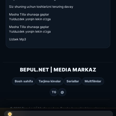
Siz shuning uchun toshlarizni teruring davay
Masha Tilla shunaqa gaplar
Yulduzdek yorqin lekin o’zga
Masha Tilla shunaqa gaplar
Yulduzdek yorqin lekin o’zga
Uzbek Mp3
BEPUL.NET | MEDIA MARKAZ
Bosh sahifa
Tarjima kinolar
Seriallar
Multfilmlar
TG
@
© 2026 Bepul.net | Media markaz. Barcha huquqlar himoyalangan.