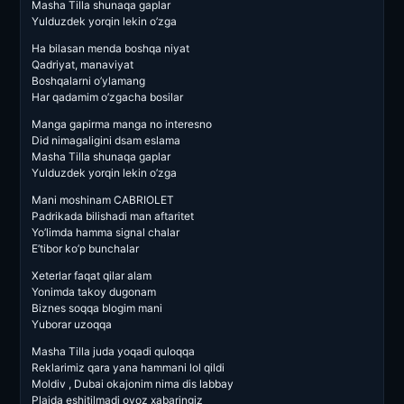
Masha Tilla shunaqa gaplar
Yulduzdek yorqin lekin o’zga
Ha bilasan menda boshqa niyat
Qadriyat, manaviyat
Boshqalarni o’ylamang
Har qadamim o’zgacha bosilar
Manga gapirma manga no interesno
Did nimagaligini dsam eslama
Masha Tilla shunaqa gaplar
Yulduzdek yorqin lekin o’zga
Mani moshinam CABRIOLET
Padrikada bilishadi man aftaritet
Yo’limda hamma signal chalar
E’tibor ko’p bunchalar
Xeterlar faqat qilar alam
Yonimda takoy dugonam
Biznes soqqa blogim mani
Yuborar uzoqqa
Masha Tilla juda yoqadi quloqqa
Reklarimiz qara yana hammani lol qildi
Moldiv , Dubai okajonim nima dis labbay
Plajda eshitilmadi ovoz xabaringiz