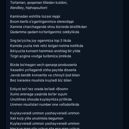
Tortaman, qoqaman tilladan kuldon,
AbroBey, hiphopsulton!
Kaminadan eshitila tozasi reppi
Boom berib o’zgartirganmiza stereotippi
Xamma charchaganda shou bizneda birxillikdan
Qadamma qadam ko’tarilganmiz oddiylikda
Sng bo’yicha joy oganmiza top 3 likda
Kamida yuzta trek reliz bo’gan ketma ketlikda
Ikkiyuzta konsert hammasi anshlag bir yilda
To’gri azgina voxtga turibmiza jimlikda
Bizda bo’magan xech qanaqa produsserla
Xasadini yo’llagandi o’sha paytda disserla
Javob berdik konsertla va chiroyli ijod bilan
Bez karaoke muxlisla kuyladi biz bilan
Extiyot bo’l tez orada bo’ladi «Boom»
Xumo arenaga yaqinda bo’lar xujum
Unutilmas shouda kuylaymiza jo’rlikda
Ummon muxlislari number one vafodorlikda
Kuylayveradi ummon yashayveradi ummon
Xali ko’p yilla unutmisla begumon
Kuylayveradi ummon yashayveradi ummon
Har kun man sila uchun sila esa man uchun