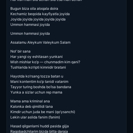
Bugun biza oila aloqala doira
Kechamiz beqoida kayfiyatla joyida
Joyida joyida joyida joyida joyida
Ummon hammasi joyida
Ummon hammasi joyida
Assalamu Aleykum Valeykum Salam
Nol’ bir sana
Har yangi oy eshitasan yunkani
Mish mishlar ko’p — chunmadim kim qani?
Tushlarida ko’ripti kimnidir bratani
Hayotda ko’rsang tozza batan u
Mani kontentim ko’p tanidi vatanim
Tayyor turing boshda bo’lsa bandana
Yunka a sizlar uchun rep mama
Mama ama kriminal ana
Kalonka deb qimillidi tana
Kimdir uchun juda be mani (qo’ysanchi)
Lekin ular aslida fanim (fanim)
Hasad qilganlarni huddi pasida gijja
Raqobadchilarim bizda bitta daraja