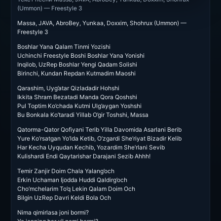
(Ummon) — Freestyle 3
Massa, JAVA, AbroBey, Yunkaa, Doxxim, Shohrux (Ummon) —
Freestyle 3
Boshlar Yana Qalam Tinmi Yozishi
Uchinchi Freestyle Boshi Boshlar Yana Yonishi
Inqilob, UzRep Boshlar Yengi Qadam Solishi
Birinchi, Kundan Repdan Kutmadim Maoshi
Qarashim, Uyg’atar Qizladadir Hohshi
Ikkita Shram Bezatadi Manda Qora Qoshshi
Pul Toptim Ko’chada Kutmi Ulg’aygan Yoshshi
Bu Bonkala Ko’taradi Yillab O’gir Toshshi, Massa
Qatorma-Qator Qofiyani Terib Yilla Davomida Asarlani Berib
Yure Ko’rsatgan Yo’lda Ketib, O’zgardi She’riyat Bizadir Kelib
Har Kecha Uyqudan Kechib, Yozardim She’rlani Sevib
Kulishardi Endi Qaytarishar Darajani Sezib Ahhh!
Temir Zanjir Doim Chala Yalang’och
Erkin Uchaman Ijodda Huddi Qaldirg’och
Cho’mchelarim To’q Lekin Qalam Doim Och
Bilgin UzRep Davri Keldi Bola Och
Nima qimirlasa joni bormi?