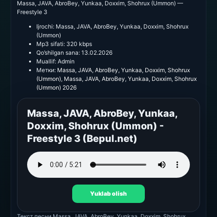
Massa, JAVA, AbroBey, Yunkaa, Doxxim, Shohrux (Ummon) —
Freestyle 3
Ijrochi:
Massa, JAVA, AbroBey, Yunkaa, Doxxim, Shohrux
(Ummon)
Mp3 sifati:
320 kbps
Qo’shilgan sana:
13.02.2026
Muallif:
Admin
Метки:
Massa
,
JAVA
,
AbroBey
,
Yunkaa
,
Doxxim
,
Shohrux
(Ummon)
,
Massa
,
JAVA
,
AbroBey
,
Yunkaa
,
Doxxim
,
Shohrux
(Ummon) 2026
Massa, JAVA, AbroBey, Yunkaa,
Doxxim, Shohrux (Ummon) -
Freestyle 3 (Bepul.net)
Yuklab olish
Текст песни
Massa, JAVA, AbroBey, Yunkaa, Doxxim, Shohrux