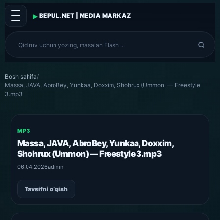
▸
BEPUL.NET | MEDIA MARKAZ
Bosh sahifa
/
Massa, JAVA, AbroBey, Yunkaa, Doxxim, Shohrux (Ummon) — Freestyle
3.mp3
MP3
Massa, JAVA, AbroBey, Yunkaa, Doxxim,
Shohrux (Ummon) — Freestyle 3.mp3
06.04.2026
admin
Tavsifni o‘qish