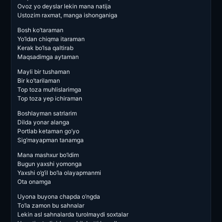
Ovoz yo deyslar lekin mana natija
Ustozim raxmat, manga ishonganiga
Bosh ko’taraman
Yo’ldan chiqma itaraman
Kerak bo’lsa qaltirab
Maqsadimga aytaman
Mayli bir tushaman
Bir ko’tarilaman
Top toza muhlislarimga
Top toza yep ichiraman
Boshlayman satrlarim
Dilda yonar alanga
Portlab ketaman go’yo
Sig’mayapman tanamga
Mana mashxur bo’ldim
Bugun yaxshi yomonga
Yaxshi o’g’il bo’la olayapmanmi
Ota onamga
Uyona buyona chapda o’ngda
To’la zamon bu sahnalar
Lekin asl sahnalarda turolmaydi soxtalar