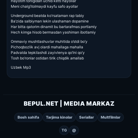
Hayotim torligidan uchib ketti hayollar
Meni chalg’itolmaydi kayfu safo ayollar
Underground beatda ko’rsataman rap tabiy
Ba’zida salbiyman lekin ulashaman dopamine
Har bitta qatorim dinamit bu bartarafmas portlamiy
Hech kimga hisob bermasdan yashiman ibotlamiy
Ommaviy mushtlashuvlar muhitida o’stdi bo’y
Pichoqbozlik avj olardi mahallaga mahalla
Padvalda tepkilashdi zayivlenya qo’lni qo’y
Tosh bo’ronlar ostidan tirik chiqdik amallab
Uzbek Mp3
BEPUL.NET | MEDIA MARKAZ
Bosh sahifa
Tarjima kinolar
Seriallar
Multfilmlar
TG
@