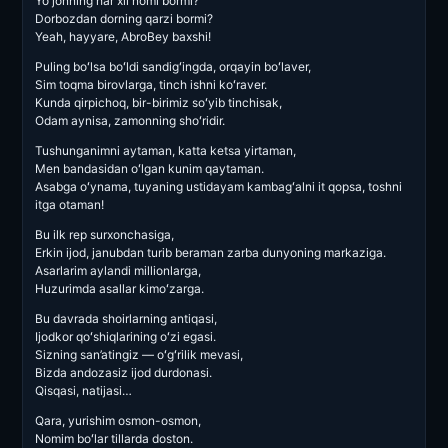
Yo jonning har xil nomi bormi?
Dorbozdan dorning qarzi bormi?
Yeah, hayyare, AbroBey baxshi!
Puling boʻlsa boʻldi sandigʻingda, orqayin boʻlaver,
Sim toqma birovlarga, tinch ishni koʻraver.
Kunda qirpichoq, bir-birimiz soʻyib tinchisak,
Odam aynisa, zamonning shoʻridir.
Tushunganimni aytaman, katta ketsa yirtaman,
Men bandasidan oʻlgan kunim qaytaman.
Asabga oʻynama, tuyaning ustidayam kambagʻalni it qopsa, toshni
itga otaman!
Bu ilk rep surxonchasiga,
Erkin ijod, janubdan turib beraman zarba dunyoning markaziga.
Asarlarim aylandi millionlarga,
Huzurimda asallar kimoʻzarga.
Bu davrada shoirlarning antiqasi,
Ijodkor qoʻshiqlarining oʻzi egasi.
Sizning san’atingiz — oʻgʻrilik mevasi,
Bizda andozasiz ijod durdonasi.
Qisqasi, natijasi…
Qara, yurishim osmon-osmon,
Nomim boʻlar tillarda doston.