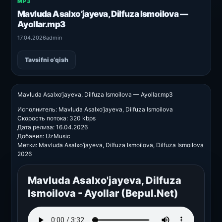
MP3
Mavluda Asalxo’jayeva, Dilfuza Ismoilova —
Ayollar.mp3
17.04.2026
admin
Tavsifni o‘qish
Mavluda Asalxo’jayeva, Dilfuza Ismoilova — Ayollar.mp3
Исполнитель: Mavluda Asalxo’jayeva, Dilfuza Ismoilova
Скорость потока: 320 kbps
Дата релиза: 16.04.2026
Добавил: UzMusic
Метки: Mavluda Asalxo’jayeva, Dilfuza Ismoilova, Dilfuza Ismoilova
2026
Mavluda Asalxo'jayeva, Dilfuza
Ismoilova - Ayollar (Bepul.Net)