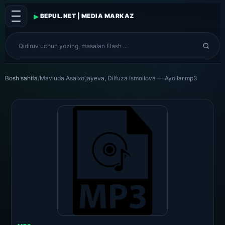
▸
BEPUL.NET | MEDIA MARKAZ
Bosh sahifa
/
Mavluda Asalxo’jayeva, Dilfuza Ismoilova — Ayollar.mp3