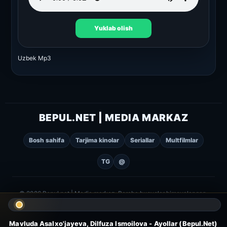
Yuklab olish
Uzbek Mp3
BEPUL.NET | MEDIA MARKAZ
Bosh sahifa
Tarjima kinolar
Seriallar
Multfilmlar
TG
@
© 2026 Bepul.net | Media markaz. Barcha huquqlar himoyalangan.
Mavluda Asalxo'jayeva, Dilfuza Ismoilova - Ayollar (Bepul.Net)