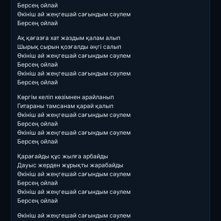
Берсең ойлай
Өкініш ай жеңгешай сағындым сәулем
Берсең ойлай
Ақ қағазға хат жаздым қалам алып
Шырық сырын қозғалды әңгі салып
Өкініш ай жеңгешай сағындым сәулем
Берсең ойлай
Өкініш ай жеңгешай сағындым сәулем
Берсең ойлай
Көргім келіп көзімнен арайланып
Гитараны тамсанам қарай қалып
Өкініш ай жеңгешай сағындым сәулем
Берсең ойлай
Өкініш ай жеңгешай сағындым сәулем
Берсең ойлай
Қарағайды құс жылға арбайды
Дауыс жерден жұрықты жарабайды
Өкініш ай жеңгешай сағындым сәулем
Берсең ойлай
Өкініш ай жеңгешай сағындым сәулем
Берсең ойлай
Өкініш ай жеңгешай сағындым сәулем