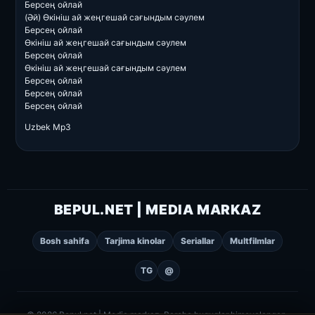
Берсең ойлай
(Әй) Өкініш ай жеңгешай сағындым сәулем
Берсең ойлай
Өкініш ай жеңгешай сағындым сәулем
Берсең ойлай
Өкініш ай жеңгешай сағындым сәулем
Берсең ойлай
Берсең ойлай
Берсең ойлай
Uzbek Mp3
BEPUL.NET | MEDIA MARKAZ
Bosh sahifa
Tarjima kinolar
Seriallar
Multfilmlar
TG
@
© 2026 Bepul.net | Media markaz. Barcha huquqlar himoyalangan.