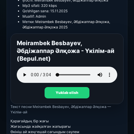
Ijrochi:
Meirambek Besbayev, Әбдіжаппар Әлқожа
Mp3 sifati:
320 kbps
Qo’shilgan sana:
15.11.2025
Muallif:
Admin
Метки:
Meirambek Besbayev
,
Әбдіжаппар Әлқожа
,
Әбдіжаппар Әлқожа 2025
Meirambek Besbayev,
Әбдіжаппар Әлқожа - Үкілім-ай
(Bepul.net)
Yuklab olish
Текст песни
Meirambek Besbayev, Әбдіжаппар Әлқожа —
Үкілім-ай
Қарағайдың бір жағы
Жағасында жайқалған жапырағы
Өкініш ай жеңгешай сағындым сәулем