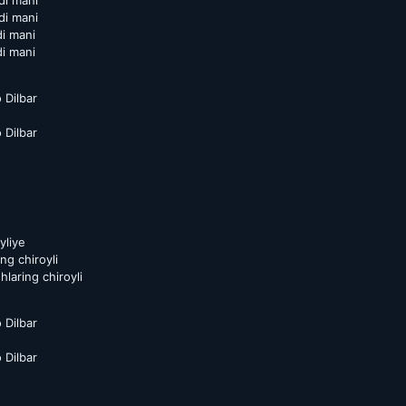
adi mani
adi mani
di mani
di mani
 Dilbar
 Dilbar
yliye
ng chiroyli
aring chiroyli
 Dilbar
 Dilbar