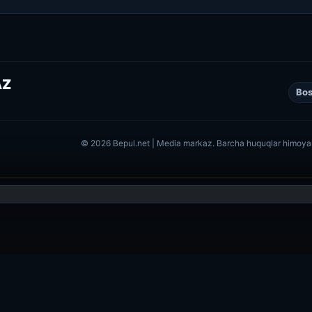
AZ
Bos
© 2026 Bepul.net | Media markaz. Barcha huquqlar himoya