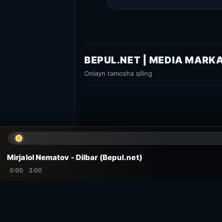
BEPUL.NET | MEDIA MARK
Onlayn tamosha qiling
Mirjalol Nematov - Dilbar (Bepul.net)
Dark mode
0:00
3:00