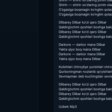
Shirin — shirin so’zlaring jonim ol
Shirin — shirin so’zlaring jonim ol
O’zgasiga boqmagin ko’nglim qola
O’zgasiga boqmagin ko’nglim qola
Dilbarey Dilbar ko’zi qaro Dilbar
Qaldirg’ochmi qoshlari boshga balo
Dilbarey Dilbar ko’zi qaro Dilbar
Qaldirg’ochmi qoshlari boshga balo
Darkore — darkor mana Dilbar
Yakta qiyo boq mana Dilbar
Darkore — darkor mana Dilbar
Yakta qiyo boq mana Dilbar
Kulishlari chiroyliye yurishlari chiro
Qurboningman nozlanib qo’yishlari
Sevmayman deb kuchingdan sevishl
Dilbarey Dilbar ko’zi qaro Dilbar
Qaldirg’ochmi qoshlari boshga balo
Dilbarey Dilbar ko’zi qaro Dilbar
Qaldirg’ochmi qoshlari boshga balo
Uzbek Mp3