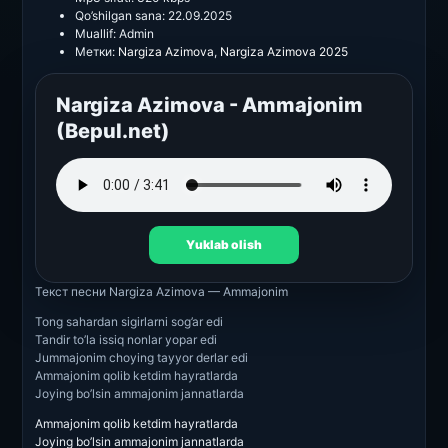
Qo’shilgan sana:
22.09.2025
Muallif:
Admin
Метки:
Nargiza Azimova
,
Nargiza Azimova 2025
Nargiza Azimova - Ammajonim
(Bepul.net)
Yuklab olish
Текст песни
Nargiza Azimova — Ammajonim
Tong sahardan sigirlarni sog’ar edi
Tandir to’la issiq nonlar yopar edi
Jummajonim choying tayyor derlar edi
Ammajonim qolib ketdim hayratlarda
Joying bo’lsin ammajonim jannatlarda
Ammajonim qolib ketdim hayratlarda
Joying bo’lsin ammajonim jannatlarda