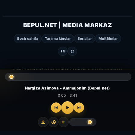
BEPUL.NET | MEDIA MARKAZ
Bosh sahifa
Tarjima kinolar
Seriallar
Multfilmlar
TG
@
© 2026 Bepul.net | Media markaz. Barcha huquqlar himoyalangan.
Nargiza Azimova - Ammajonim (Bepul.net)
0:00
3:41
⌂
▻
▣
✦
Bosh
Kinolar
Serial
Multfilm