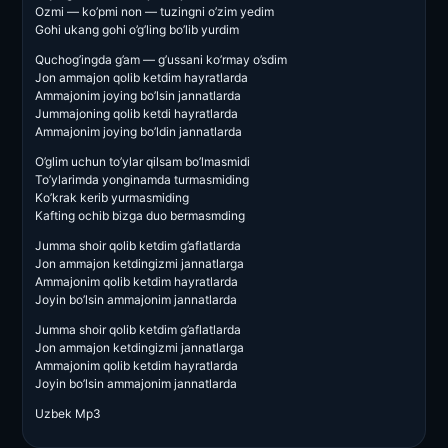
Ozmi — ko’pmi non — tuzingni o’zim yedim
Gohi ukang gohi o’g’ling bo’lib yurdim
Quchog’ingda g’am — g’ussani ko’rmay o’sdim
Jon ammajon qolib ketdim hayratlarda
Ammajonim joying bo’lsin jannatlarda
Jummajoning qolib ketdi hayratlarda
Ammajonim joying bo’ldin jannatlarda
O’glim uchun to’ylar qilsam bo’lmasmidi
To’ylarimda yonginamda turmasmiding
Ko’krak kerib yurmasmiding
Kafting ochib bizga duo bermasmding
Jumma shoir qolib ketdim g’aflatlarda
Jon ammajon ketdingizmi jannatlarga
Ammajonim qolib ketdim hayratlarda
Joyin bo’lsin ammajonim jannatlarda
Jumma shoir qolib ketdim g’aflatlarda
Jon ammajon ketdingizmi jannatlarga
Ammajonim qolib ketdim hayratlarda
Joyin bo’lsin ammajonim jannatlarda
Uzbek Mp3