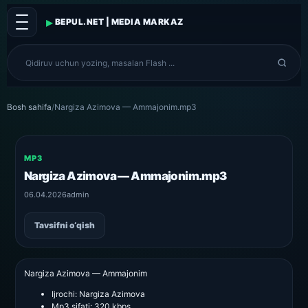
▸
BEPUL.NET | MEDIA MARKAZ
Bosh sahifa
/
Nargiza Azimova — Ammajonim.mp3
MP3
Nargiza Azimova — Ammajonim.mp3
06.04.2026
admin
Tavsifni o‘qish
Nargiza Azimova — Ammajonim
Ijrochi:
Nargiza Azimova
Mp3 sifati:
320 kbps