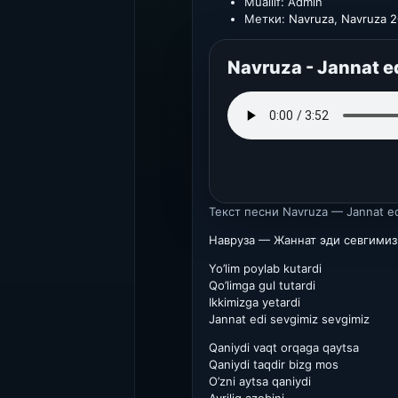
Muallif:
Admin
Метки:
Navruza
,
Navruza 
Navruza - Jannat e
Текст песни
Navruza — Jannat ed
Навруза — Жаннат эди севгимиз
Yo’lim poylab kutardi
Qo’limga gul tutardi
Ikkimizga yetardi
Jannat edi sevgimiz sevgimiz
Qaniydi vaqt orqaga qaytsa
Qaniydi taqdir bizg mos
O’zni aytsa qaniydi