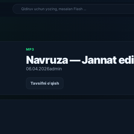
MP3
Navruza — Jannat ed
06.04.2026
admin
Tavsifni o‘qish