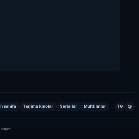
h sahifa
Tarjima kinolar
Seriallar
Multfilmlar
TG
@
langan.