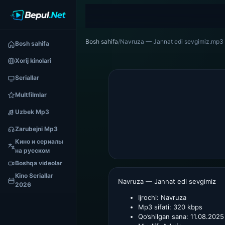
Bosh sahifa
/
Navruza — Jannat edi sevgimiz.mp3
Bosh sahifa
Xorij kinolari
Seriallar
Multfilmlar
Uzbek Mp3
Zarubejni Mp3
Кино и сериалы
на русском
Boshqa videolar
Kino Seriallar
Navruza — Jannat edi sevgimiz
2026
Ijrochi:
Navruza
Mp3 sifati:
320 kbps
Qo’shilgan sana:
11.08.2025