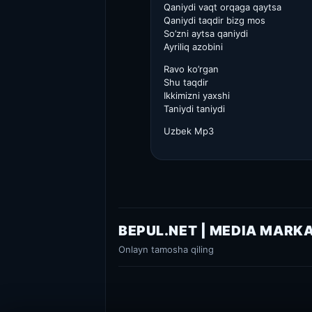
Qaniydi vaqt orqaga qaytsa
Qaniydi taqdir bizg mos
So’zni aytsa qaniydi
Ayriliq azobini
Ravo ko’rgan
Shu taqdir
Ikkimizni yaxshi
Taniydi taniydi
Uzbek Mp3
BEPUL.NET | MEDIA MARK
Onlayn tamosha qiling