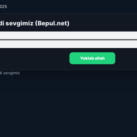
2025
di sevgimiz (Bepul.net)
Yuklab olish
i sevgimiz