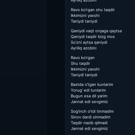
Ayriliq azobini
Ravo ko’rgan shu taqdir
Ikkimizni yaxshi
Taniydi taniydi
Qaniydi vaqt orqaga qaytsa
Qaniydi taqdir bizg mos
So’zni aytsa qaniydi
Ayriliq azobini
Ravo ko’rgan
Shu taqdir
Ikkimizni yaxshi
Taniydi taniydi
Baxtda o’tgan kunlarim
Yorug’ edi tunlarim
Bugun esa dil yarim
Jannat edi sevgimiz
Sog’inch o’tdi tinmadim
Sinov dardi sinmadim
Taqdir nasib qilmadi
Jannat edi sevgimiz