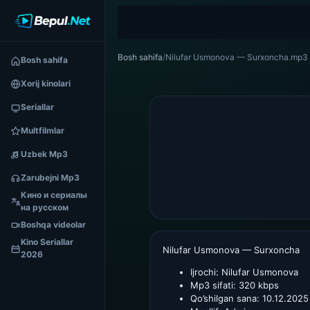
Bosh sahifa
/
Nilufar Usmonova — Surxoncha.mp3
Bosh sahifa
Xorij kinolari
Seriallar
Multfilmlar
Uzbek Mp3
Zarubejni Mp3
Кино и сериалы
на русском
Boshqa videolar
Kino Seriallar
Nilufar Usmonova — Surxoncha
2026
Ijrochi:
Nilufar Usmonova
Mp3 sifati:
320 kbps
Qo’shilgan sana:
10.12.2025