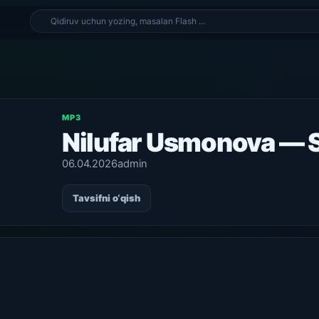
MP3
Nilufar Usmonova —
06.04.2026
admin
Tavsifni o‘qish