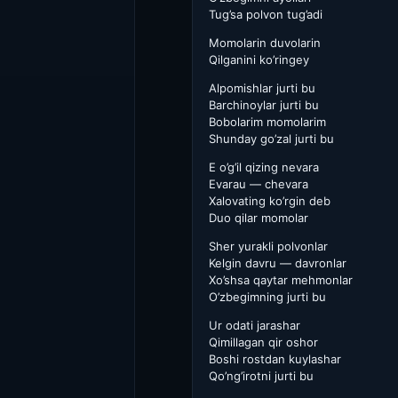
Tug’sa polvon tug’adi
Momolarin duvolarin
Qilganini ko’ringey
Alpomishlar jurti bu
Barchinoylar jurti bu
Bobolarim momolarim
Shunday go’zal jurti bu
E o’g’il qizing nevara
Evarau — chevara
Xalovating ko’rgin deb
Duo qilar momolar
Sher yurakli polvonlar
Kelgin davru — davronlar
Xo’shsa qaytar mehmonlar
O’zbegimning jurti bu
Ur odati jarashar
Qimillagan qir oshor
Boshi rostdan kuylashar
Qo’ng’irotni jurti bu