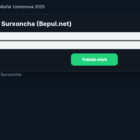
Nilufar Usmonova 2025
 Surxoncha (Bepul.net)
Yuklab olish
 Surxoncha