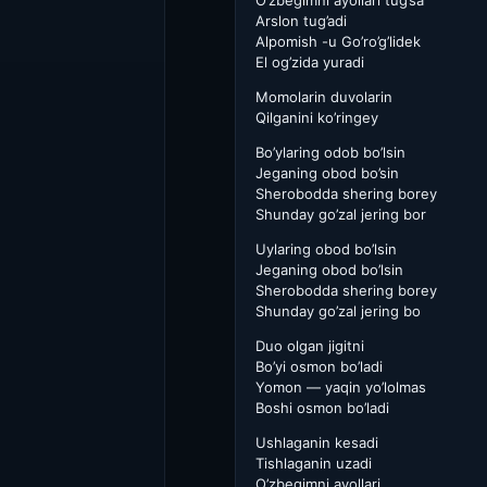
O’zbegimni ayollari tug’sa
Arslon tug’adi
Alpomish -u Go’ro’g’lidek
El og’zida yuradi
Momolarin duvolarin
Qilganini ko’ringey
Bo’ylaring odob bo’lsin
Jeganing obod bo’sin
Sherobodda shering borey
Shunday go’zal jering bor
Uylaring obod bo’lsin
Jeganing obod bo’lsin
Sherobodda shering borey
Shunday go’zal jering bo
Duo olgan jigitni
Bo’yi osmon bo’ladi
Yomon — yaqin yo’lolmas
Boshi osmon bo’ladi
Ushlaganin kesadi
Tishlaganin uzadi
O’zbegimni ayollari