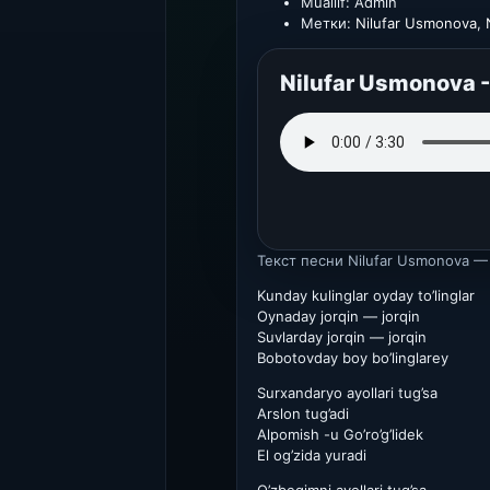
Muallif:
Admin
Метки:
Nilufar Usmonova
,
Nilufar Usmonova -
Текст песни
Nilufar Usmonova —
Kunday kulinglar oyday to’linglar
Oynaday jorqin — jorqin
Suvlarday jorqin — jorqin
Bobotovday boy bo’linglarey
Surxandaryo ayollari tug’sa
Arslon tug’adi
Alpomish -u Go’ro’g’lidek
El og’zida yuradi