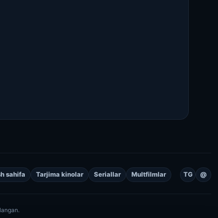
h sahifa
Tarjima kinolar
Seriallar
Multfilmlar
TG
@
langan.