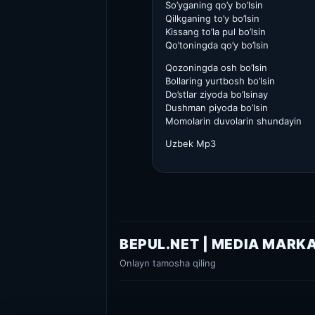
So’yganing qo’y bo’lsin
Qilkganing to’y bo’lsin
Kissang to’la pul bo’lsin
Qo’toningda qo’y bo’lsin
Qozoningda osh bo’lsin
Bollaring yurtbosh bo’lsin
Do’stlar ziyoda bo’lsinay
Dushman piyoda bo’lsin
Momolarin duvolarin shundayin
Uzbek Mp3
BEPUL.NET | MEDIA MARK
Onlayn tamosha qiling