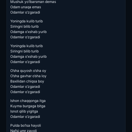
Mushuk yo’lbarsman demas
Odam unaqa emas
Odamlar o’zgaradi
Yoningda kulib turib
Siringni bilib turib
Odamga o’xshab yurib
Odamlar o’zgaradi
Yoningda kulib turib
Siringni bilib turib
Odamga o’xshab yurib
Odamlar o’zgaradi
O’sha quyosh o’sha oy
O’sha gavhar o’sha loy
Baxilidan chiqsa boy
Odamlar o’zgaradi
Odamlar o’zgaradi
Ishon chaqqonga itga
Kuyma burgaga bitga
Isnot qilib yigitga
Odamlar o’zgaradi
Pulda bo’lsa hayoli
Nafsi umr zavoli