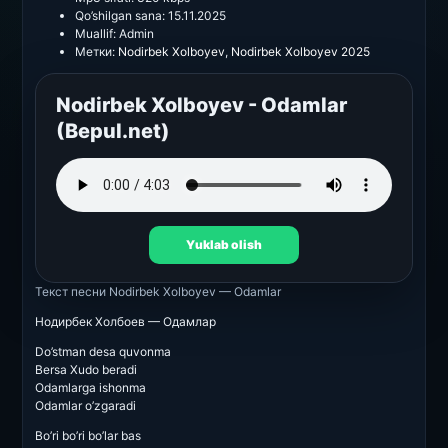
Qo’shilgan sana:
15.11.2025
Muallif:
Admin
Метки:
Nodirbek Xolboyev
,
Nodirbek Xolboyev 2025
Nodirbek Xolboyev - Odamlar
(Bepul.net)
Yuklab olish
Текст песни
Nodirbek Xolboyev — Odamlar
Нодирбек Холбоев — Одамлар
Do’stman desa quvonma
Bersa Xudo beradi
Odamlarga ishonma
Odamlar o’zgaradi
Bo’ri bo’ri bo’lar bas