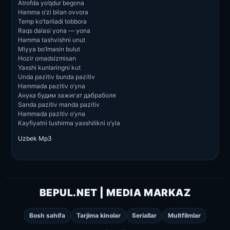
Atrofda yo’qdur begona
Hamma o’zi bilan ovvora
Temp ko’tariladi tobbora
Raqs dalasi yona — yona
Hamma tashvishni unut
Miyya bo’lmasin bulut
Hozir omadsizmisan
Yaxshi kunlaringni kut
Unda pazitiv bunda pazitiv
Hammada pazitiv o’yna
Анука будим зажигат дабраболя
Sanda pazitiv manda pazitiv
Hammada pazitiv o’yna
Kayfiyatni tushirma yaxshilikni o’yla
Uzbek Mp3
BEPUL.NET | MEDIA MARKAZ
Bosh sahifa
Tarjima kinolar
Seriallar
Multfilmlar