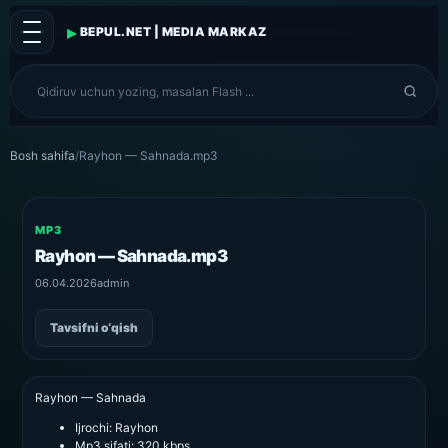
▸
BEPUL.NET | MEDIA MARKAZ
Bosh sahifa
/
Rayhon — Sahnada.mp3
MP3
Rayhon — Sahnada.mp3
06.04.2026
admin
Tavsifni o‘qish
Rayhon — Sahnada
Ijrochi:
Rayhon
Mp3 sifati:
320 kbps