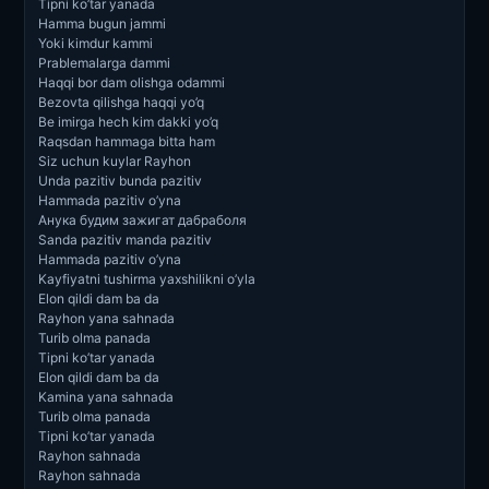
Tipni ko’tar yanada
Hamma bugun jammi
Yoki kimdur kammi
Prablemalarga dammi
Haqqi bor dam olishga odammi
Bezovta qilishga haqqi yo’q
Be imirga hech kim dakki yo’q
Raqsdan hammaga bitta ham
Siz uchun kuylar Rayhon
Unda pazitiv bunda pazitiv
Hammada pazitiv o’yna
Анука будим зажигат дабраболя
Sanda pazitiv manda pazitiv
Hammada pazitiv o’yna
Kayfiyatni tushirma yaxshilikni o’yla
Elon qildi dam ba da
Rayhon yana sahnada
Turib olma panada
Tipni ko’tar yanada
Elon qildi dam ba da
Kamina yana sahnada
Turib olma panada
Tipni ko’tar yanada
Rayhon sahnada
Rayhon sahnada