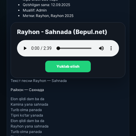
Qo’shilgan sana:
12.09.2025
Muallif:
Admin
Метки:
Rayhon
,
Rayhon 2025
Rayhon - Sahnada (Bepul.net)
Yuklab olish
Текст песни
Rayhon — Sahnada
Райхон — Сахнада
Elon qildi dam ba da
Kamina yana sahnada
Turib olma panada
Tipni ko’tar yanada
Elon qildi dam ba da
Rayhon yana sahnada
Turib olma panada