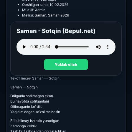
Qo’shilgan sana:
10.02.2026
Muallif:
Admin
Метки:
Saman
,
Saman 2026
Saman - Sotqin (Bepul.net)
Yuklab olish
Текст песни
Saman — Sotqin
Saman — Sotqin
Otilganla sotilmagan ekan
Bu hayotda sotilganlani
Otilmaganin ko’rdik
Yaqinim degan so’zni ma’nosin
Bilib bilmay ishlatib yuradigan
Zamonga keldik
Tash bu tashqaridan go’zal ichkari