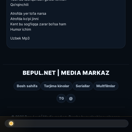
Qo’rqinchili
Atrofda yer to’la narsa
Atrofda ko’pi jinni
Kent bu sog’liqqa zarar bo’lsa ham
Humor ichim
Uzbek Mp3
BEPUL.NET | MEDIA MARKAZ
Bosh sahifa
Tarjima kinolar
Seriallar
Multfilmlar
TG
@
© 2026 Bepul.net | Media markaz. Barcha huquqlar himoyalangan.