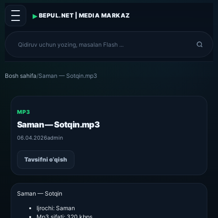
▸
BEPUL.NET | MEDIA MARKAZ
Bosh sahifa
/
Saman — Sotqin.mp3
MP3
Saman — Sotqin.mp3
06.04.2026
admin
Tavsifni o‘qish
Saman — Sotqin
Ijrochi:
Saman
Mp3 sifati:
320 kbps