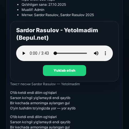
Qo’shilgan sana:
27.10.2025
Muallif:
Admin
Метки:
Sardor Rasulov
,
Sardor Rasulov 2025
Sardor Rasulov - Yetolmadim
(Bepul.net)
Yuklab olish
Текст песни
Sardor Rasulov — Yetolmadim
O’tib ketdi endi dilim og’riqlari
Sarson ko’ngil yig’lamaydi endi qaytib
Bir kechada armonimga aylangan gul
O’yin tushdim to’yingizda yor — yor aytib
O’tib ketdi endi dilim og’riqlari
Sarson ko’ngil yig’lamaydi endi qaytib
Bir kechada armonimga aylangan gul