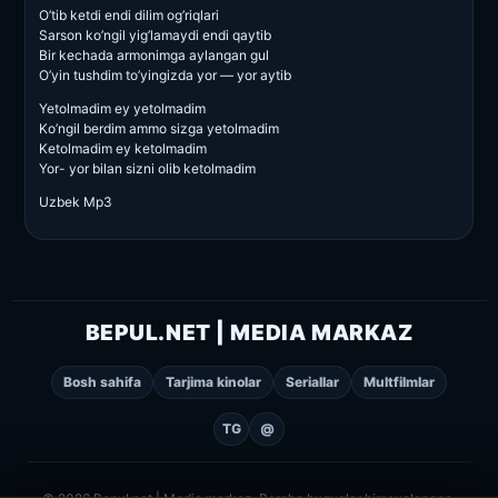
O’tib ketdi endi dilim og’riqlari
Sarson ko’ngil yig’lamaydi endi qaytib
Bir kechada armonimga aylangan gul
O’yin tushdim to’yingizda yor — yor aytib
Yetolmadim ey yetolmadim
Ko’ngil berdim ammo sizga yetolmadim
Ketolmadim ey ketolmadim
Yor- yor bilan sizni olib ketolmadim
Uzbek Mp3
BEPUL.NET | MEDIA MARKAZ
Bosh sahifa
Tarjima kinolar
Seriallar
Multfilmlar
TG
@