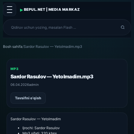
▸
BEPUL.NET | MEDIA MARKAZ
Bosh sahifa
/
Sardor Rasulov — Yetolmadim.mp3
MP3
Sardor Rasulov — Yetolmadim.mp3
06.04.2026
admin
Tavsifni o‘qish
Sardor Rasulov — Yetolmadim
Ijrochi:
Sardor Rasulov
Mp3 sifati:
320 kbps