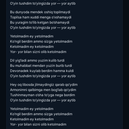
O’yin tushdim to’yingizda yor — yor aytib
Bu dunyoda mendek oshiq topilmaydi
Topilsa ham xuddi menga o’xshamaydi
Bu yuragim to’lib ketgan bo’shamaydi
O’yin tushdim to’yingizda yor — yor aytib
Yetolmadim ey yetolmadim
Ko’ngil berdim ammo sizga yetolmadim
Ketolmadim ey ketolmadim
Yor- yor bilan sizni olib ketolmadim
Dil yig’ladi ammo yuzim kulib turdi
Bu muhabbat mendan yuzin burib turdi
Devonadek kuylab berdim hamma kuldi
O’yin tushdim to’yingizda yor — yor aytib
Hey oq libosda jilmaydingiz qarab qo’ydim
Armonimni qalbimga men bog’lab qo’ydim
Tushinmayman o’sha to’yga nega bordim
O’yin tushdim to’yingizda yor — yor aytib
Yetolmadim ey yetolmadim
Ko’ngil berdim ammo sizga yetolmadim
Ketolmadim ey ketolmadim
Yor- yor bilan sizni olib ketolmadim