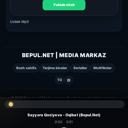
Yuklab olish
Uzbek Mp3
BEPUL.NET | MEDIA MARKAZ
Bosh sahifa
Tarjima kinolar
Seriallar
Multfilmlar
TG
@
© 2026 Bepul.net | Media markaz. Barcha huquqlar himoyalangan.
Sayyora Qoziyeva - Oqibat (Bepul.Net)
0:00
5:51