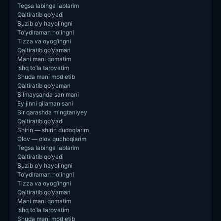
Tegsa labinga lablarim
Qaltiratib qo’yadi
Buzib o’y hayolingni
To’ydiraman holingni
Tizza va oyog’ingni
Qaltiratib qo’yaman
Mani mani qomatim
Ishq to’la tarovatim
Shuda mani mod etib
Qaltiratib qo’yaman
Bilmaysanda san mani
Ey jinni qilaman sani
Bir qarashda mingtaniyey
Qaltiratib qo’yadi
Shirin — shirin dudoqlarim
Olov — olov quchoqlarim
Tegsa labinga lablarim
Qaltiratib qo’yadi
Buzib o’y hayolingni
To’ydiraman holingni
Tizza va oyog’ingni
Qaltiratib qo’yaman
Mani mani qomatim
Ishq to’la tarovatim
Shuda mani mod etib