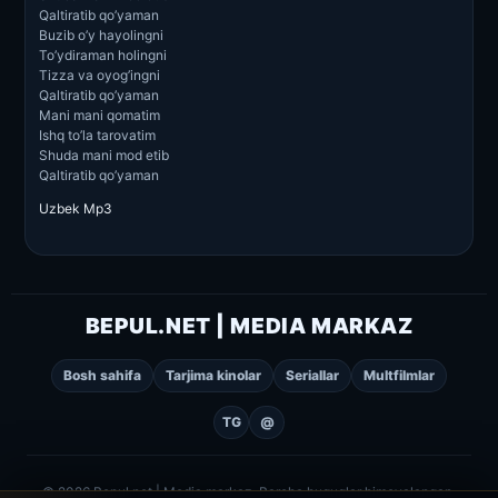
Qaltiratib qo’yaman
Buzib o’y hayolingni
To’ydiraman holingni
Tizza va oyog’ingni
Qaltiratib qo’yaman
Mani mani qomatim
Ishq to’la tarovatim
Shuda mani mod etib
Qaltiratib qo’yaman
Uzbek Mp3
BEPUL.NET | MEDIA MARKAZ
Bosh sahifa
Tarjima kinolar
Seriallar
Multfilmlar
TG
@
© 2026 Bepul.net | Media markaz. Barcha huquqlar himoyalangan.