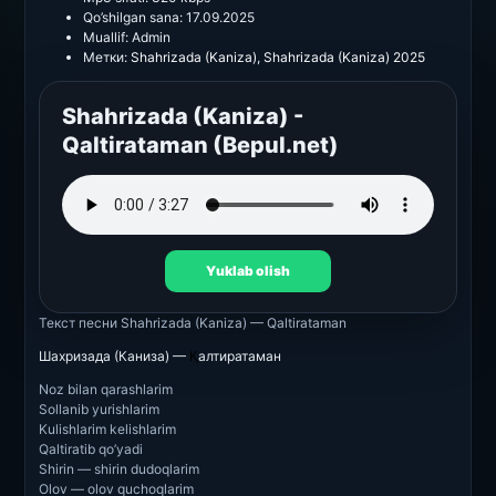
Qo’shilgan sana:
17.09.2025
Muallif:
Admin
Метки:
Shahrizada (Kaniza)
,
Shahrizada (Kaniza) 2025
Shahrizada (Kaniza) -
Qaltirataman (Bepul.net)
Yuklab olish
Текст песни
Shahrizada (Kaniza) — Qaltirataman
Шахризада (Каниза) —
Қ
алтиратаман
Noz bilan qarashlarim
Sollanib yurishlarim
Kulishlarim kelishlarim
Qaltiratib qo’yadi
Shirin — shirin dudoqlarim
Olov — olov quchoqlarim