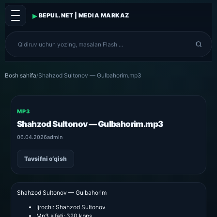
▸
BEPUL.NET | MEDIA MARKAZ
Bosh sahifa
/
Shahzod Sultonov — Gulbahorim.mp3
MP3
Shahzod Sultonov — Gulbahorim.mp3
06.04.2026
admin
Tavsifni o‘qish
Shahzod Sultonov — Gulbahorim
Ijrochi:
Shahzod Sultonov
Mp3 sifati:
320 kbps