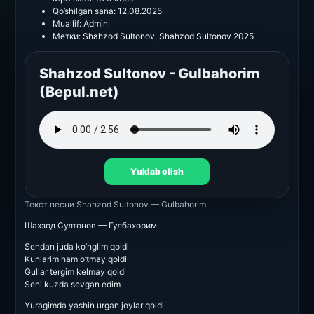
Qo’shilgan sana:
12.08.2025
Muallif:
Admin
Метки:
Shahzod Sultonov
,
Shahzod Sultonov 2025
Shahzod Sultonov - Gulbahorim
(Bepul.net)
Yuklab olish
Текст песни
Shahzod Sultonov — Gulbahorim
Шахзод Султонов — Гулбахорим
Sendan juda ko’nglim qoldi
Kunlarim ham o’tmay qoldi
Gullar tergim kelmay qoldi
Seni kuzda sevgan edim
Yuragimda yashin urgan joylar qoldi