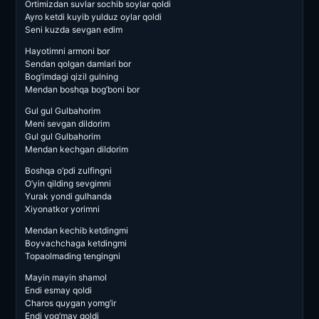
Ortimizdan suvlar sochib soylar qoldi
Ayro ketdi kuyib yulduz oylar qoldi
Seni kuzda sevgan edim
Hayotimni armoni bor
Sendan qolgan damlari bor
Bog’imdagi qizil gulning
Mendan boshqa bog’boni bor
Gul gul Gulbahorim
Meni sevgan dildorim
Gul gul Gulbahorim
Mendan kechgan dildorim
Boshqa o’pdi zulfingni
O’yin qilding sevgimni
Yurak yondi gulhanda
Xiyonatkor yorimni
Mendan kechib ketdingmi
Boyvachchaga ketdingmi
Topaolmading tengingni
Mayin mayin shamol
Endi esmay qoldi
Charos quygan yomg’ir
Endi yog’may qoldi