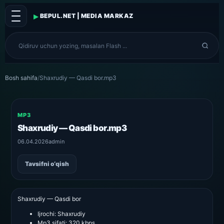
▸
BEPUL.NET | MEDIA MARKAZ
Bosh sahifa
/
Shaxrudiy — Qasdi bor.mp3
MP3
Shaxrudiy — Qasdi bor.mp3
06.04.2026
admin
Tavsifni o‘qish
Shaxrudiy — Qasdi bor
Ijrochi:
Shaxrudiy
Mp3 sifati:
320 kbps