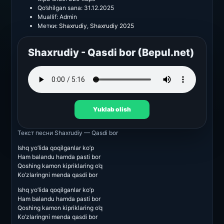
Qo’shilgan sana:
31.12.2025
Muallif:
Admin
Метки:
Shaxrudiy
,
Shaxrudiy 2025
Shaxrudiy - Qasdi bor (Bepul.net)
Yuklab olish
Текст песни
Shaxrudiy — Qasdi bor
Ishq yo’lida qoqilganlar ko’p
Ham balandu hamda pasti bor
Qoshing kamon kipriklaring o’q
Ko’zlaringni menda qasdi bor
Ishq yo’lida qoqilganlar ko’p
Ham balandu hamda pasti bor
Qoshing kamon kipriklaring o’q
Ko’zlaringni menda qasdi bor