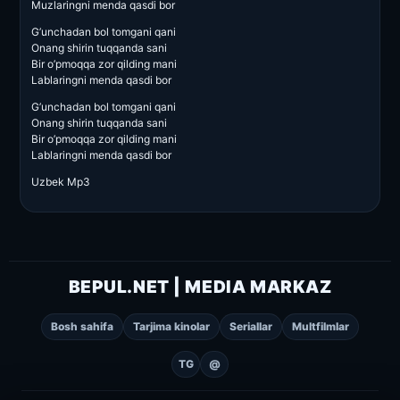
Muzlaringni menda qasdi bor
G’unchadan bol tomgani qani
Onang shirin tuqqanda sani
Bir o’pmoqqa zor qilding mani
Lablaringni menda qasdi bor
G’unchadan bol tomgani qani
Onang shirin tuqqanda sani
Bir o’pmoqqa zor qilding mani
Lablaringni menda qasdi bor
Uzbek Mp3
BEPUL.NET | MEDIA MARKAZ
Bosh sahifa
Tarjima kinolar
Seriallar
Multfilmlar
TG
@