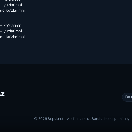
— yuzlarimni
ro ko’zlarimni
— ko’zlarimni
— yuzlarimni
ro ko’zlarimni
AZ
Bos
© 2026 Bepul.net | Media markaz. Barcha huquqlar himoya