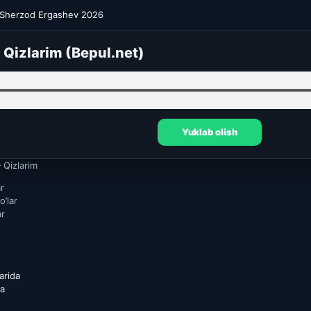
Sherzod Ergashev 2026
 Qizlarim (Bepul.net)
Yuklab olish
Qizlarim
r
’lar
ar
arida
da