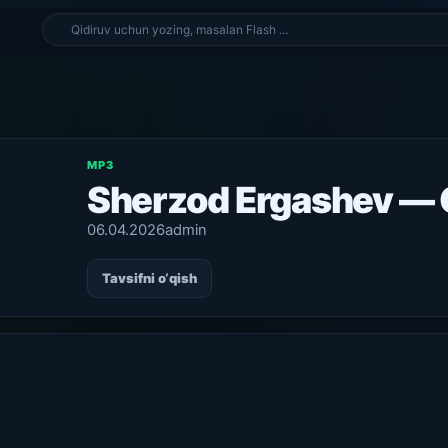
MP3
Sherzod Ergashev — 
06.04.2026
admin
Tavsifni o‘qish