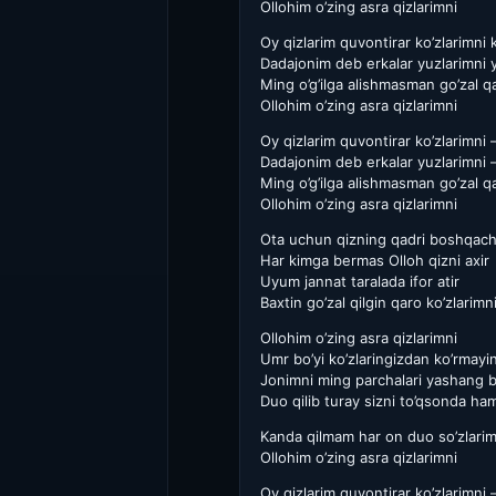
Ollohim o’zing asra qizlarimni
Oy qizlarim quvontirar ko’zlarimni k
Dadajonim deb erkalar yuzlarimni 
Ming o’g’ilga alishmasman go’zal qa
Ollohim o’zing asra qizlarimni
Oy qizlarim quvontirar ko’zlarimni 
Dadajonim deb erkalar yuzlarimni 
Ming o’g’ilga alishmasman go’zal qa
Ollohim o’zing asra qizlarimni
Ota uchun qizning qadri boshqach
Har kimga bermas Olloh qizni axir
Uyum jannat taralada ifor atir
Baxtin go’zal qilgin qaro ko’zlarimn
Ollohim o’zing asra qizlarimni
Umr bo’yi ko’zlaringizdan ko’rmay
Jonimni ming parchalari yashang 
Duo qilib turay sizni to’qsonda ha
Kanda qilmam har on duo so’zlarim
Ollohim o’zing asra qizlarimni
Oy qizlarim quvontirar ko’zlarimni 