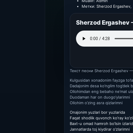
Muallif:
Admin
Метки:
Sherzod Ergashev
,
Sherzod Ergashev -
Текст песни
Sherzod Ergashev — 
Kulgusidan xonadonim fayzga to’la
Dadajonim desa ko’nglim tog’dek bo
Ollohimdan eng bebaho ne’mat ul
Duodaman har on duogo’ylarimni
Ollohim o’zing asra qizlarimni
Onajonim yuzlari bor yuzlarida
Faqat shodlik quvonch ko’ray ko’zl
Baxt-u omad hamroh bo’lsin izlari
Jannatlarda toj kiydirar o’zlarimni