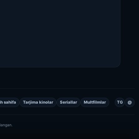
h sahifa
Tarjima kinolar
Seriallar
Multfilmlar
TG
@
langan.