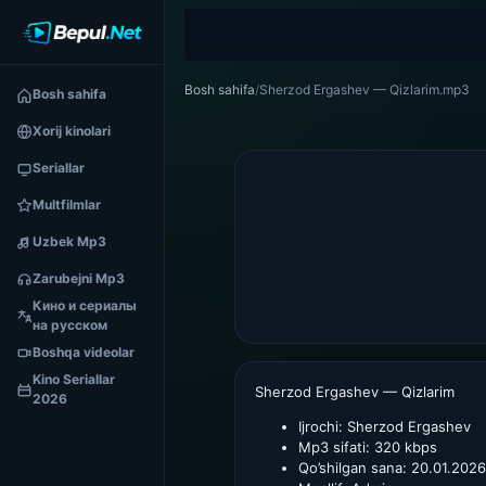
Bosh sahifa
/
Sherzod Ergashev — Qizlarim.mp3
Bosh sahifa
Xorij kinolari
Seriallar
Multfilmlar
Uzbek Mp3
Zarubejni Mp3
Кино и сериалы
на русском
Boshqa videolar
Kino Seriallar
Sherzod Ergashev — Qizlarim
2026
Ijrochi:
Sherzod Ergashev
Mp3 sifati:
320 kbps
Qo’shilgan sana:
20.01.2026