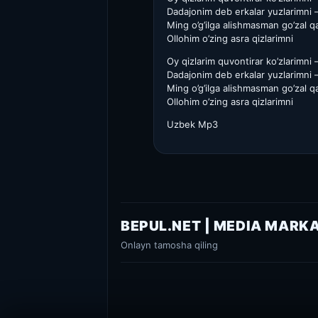
Dadajonim deb erkalar yuzlarimni 
Ming o’g’ilga alishmasman go’zal qa
Ollohim o’zing asra qizlarimni
Oy qizlarim quvontirar ko’zlarimni 
Dadajonim deb erkalar yuzlarimni 
Ming o’g’ilga alishmasman go’zal qa
Ollohim o’zing asra qizlarimni
Uzbek Mp3
BEPUL.NET | MEDIA MARK
Onlayn tamosha qiling