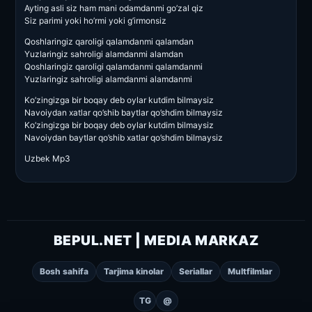
Ayting asli siz ham mani odamdanmi go’zal qiz
Siz parimi yoki ho’rmi yoki g’irmonsiz
Qoshlaringiz qaroligi qalamdanmi qalamdan
Yuzlaringiz sahroligi alamdanmi alamdan
Qoshlaringiz qaroligi qalamdanmi qalamdanmi
Yuzlaringiz sahroligi alamdanmi alamdanmi
Ko’zingizga bir boqay deb oylar kutdim bilmaysiz
Navoiydan xatlar qo’shib baytlar qo’shdim bilmaysiz
Ko’zingizga bir boqay deb oylar kutdim bilmaysiz
Navoiydan baytlar qo’shib xatlar qo’shdim bilmaysiz
Uzbek Mp3
BEPUL.NET | MEDIA MARKAZ
Bosh sahifa
Tarjima kinolar
Seriallar
Multfilmlar
TG
@