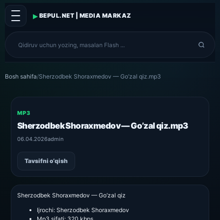
▸
BEPUL.NET | MEDIA MARKAZ
Bosh sahifa
/
Sherzodbek Shoraxmedov — Go’zal qiz.mp3
MP3
Sherzodbek Shoraxmedov — Go’zal qiz.mp3
06.04.2026
admin
Tavsifni o‘qish
Sherzodbek Shoraxmedov — Go’zal qiz
Ijrochi:
Sherzodbek Shoraxmedov
Mp3 sifati:
320 kbps