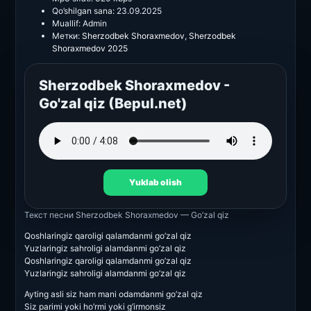
Qo’shilgan sana:
23.09.2025
Muallif:
Admin
Метки:
Sherzodbek Shoraxmedov
,
Sherzodbek
Shoraxmedov 2025
Sherzodbek Shoraxmedov -
Go'zal qiz (Bepul.net)
Yuklab olish
Текст песни
Sherzodbek Shoraxmedov — Go’zal qiz
Qoshlaringiz qaroligi qalamdanmi go’zal qiz
Yuzlaringiz sahroligi alamdanmi go’zal qiz
Qoshlaringiz qaroligi qalamdanmi go’zal qiz
Yuzlaringiz sahroligi alamdanmi go’zal qiz
Ayting asli siz ham mani odamdanmi go’zal qiz
Siz parimi yoki ho’rmi yoki g’irmonsiz