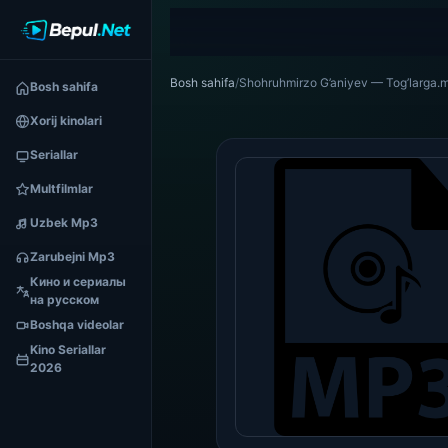
Bosh sahifa
/
Shohruhmirzo G’aniyev — Tog’larga.
Bosh sahifa
Xorij kinolari
Seriallar
Multfilmlar
Uzbek Mp3
Zarubejni Mp3
Кино и сериалы
на русском
Boshqa videolar
Kino Seriallar
2026