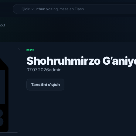
mp3
MP3
Shohruhmirzo G’aniy
07.07.2026
admin
Tavsifni o‘qish