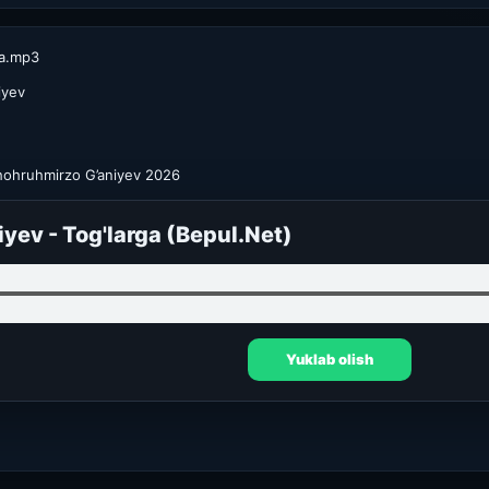
ga.mp3
iyev
hohruhmirzo G’aniyev 2026
yev - Tog'larga (Bepul.Net)
Yuklab olish