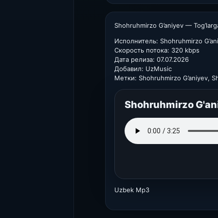
Shohruhmirzo G’aniyev — Tog’lar
Исполнитель: Shohruhmirzo G’an
Скорость потока: 320 kbps
Дата релиза: 07.07.2026
Добавил: UzMusic
Метки: Shohruhmirzo G’aniyev, S
Shohruhmirzo G'ani
Uzbek Mp3