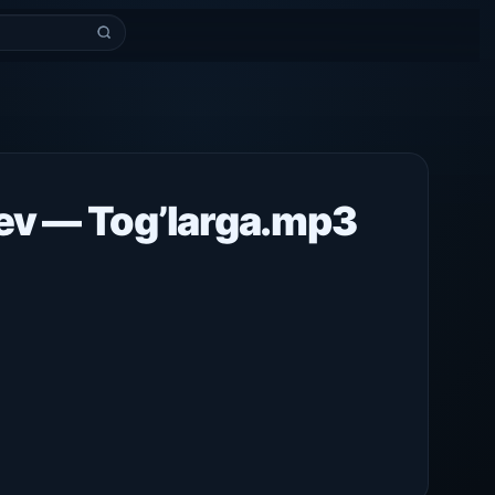
ev — Tog’larga.mp3