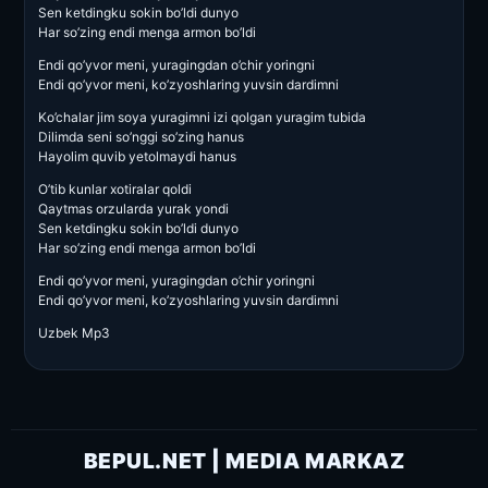
Sen ketdingku sokin bo’ldi dunyo
Har so’zing endi menga armon bo’ldi
Endi qo’yvor meni, yuragingdan o’chir yoringni
Endi qo’yvor meni, ko’zyoshlaring yuvsin dardimni
Ko’chalar jim soya yuragimni izi qolgan yuragim tubida
Dilimda seni so’nggi so’zing hanus
Hayolim quvib yetolmaydi hanus
O’tib kunlar xotiralar qoldi
Qaytmas orzularda yurak yondi
Sen ketdingku sokin bo’ldi dunyo
Har so’zing endi menga armon bo’ldi
Endi qo’yvor meni, yuragingdan o’chir yoringni
Endi qo’yvor meni, ko’zyoshlaring yuvsin dardimni
Uzbek Mp3
BEPUL.NET | MEDIA MARKAZ