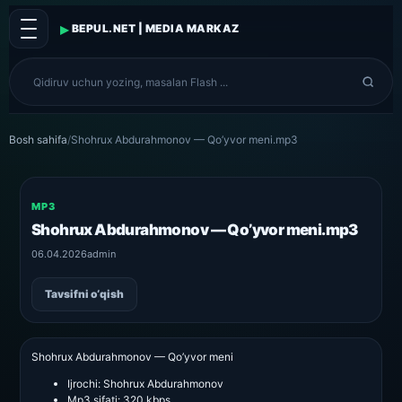
▸
BEPUL.NET | MEDIA MARKAZ
Bosh sahifa
/
Shohrux Abdurahmonov — Qo’yvor meni.mp3
MP3
Shohrux Abdurahmonov — Qo’yvor meni.mp3
06.04.2026
admin
Tavsifni o‘qish
Shohrux Abdurahmonov — Qo’yvor meni
Ijrochi:
Shohrux Abdurahmonov
Mp3 sifati:
320 kbps