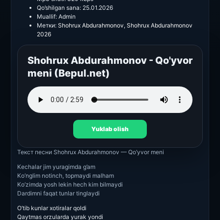
Qo’shilgan sana:
25.01.2026
Muallif:
Admin
Метки:
Shohrux Abdurahmonov
,
Shohrux Abdurahmonov
2026
Shohrux Abdurahmonov - Qo'yvor
meni (Bepul.net)
Yuklab olish
Текст песни
Shohrux Abdurahmonov — Qo’yvor meni
Kechalar jim yuragimda g’am
Ko’nglim notinch, topmaydi malham
Ko’zimda yosh lekin hech kim bilmaydi
Dardimni faqat tunlar tinglaydi
O’tib kunlar xotiralar qoldi
Qaytmas orzularda yurak yondi