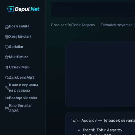
Bosh sahifa
/
Tohir Asqarov — Telbadek sevaman 
Bosh sahifa
Xorij kinolari
Seriallar
Multfilmlar
Uzbek Mp3
Zarubejni Mp3
Кино и сериалы
на русском
Boshqa videolar
Kino Seriallar
2026
Tohir Asqarov — Telbadek sevama
Ijrochi:
Tohir Asqarov