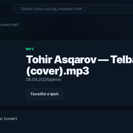
(cover).mp3
MP3
Tohir Asqarov — Tel
(cover).mp3
06.04.2026
admin
Tavsifni o‘qish
n (cover)