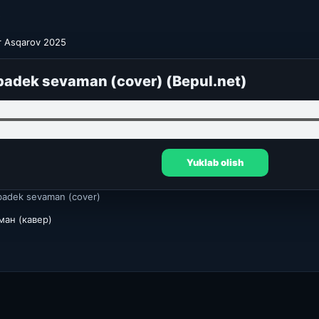
5
r Asqarov 2025
lbadek sevaman (cover) (Bepul.net)
Yuklab olish
badek sevaman (cover)
ман (кавер)