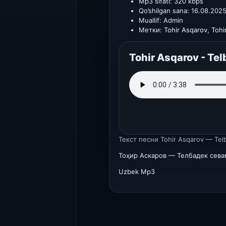
Mp3 sifati:
320 kbps
Qo’shilgan sana:
16.08.202
Muallif:
Admin
Метки:
Tohir Asqarov
,
Tohi
Tohir Asqarov - Te
Текст песни
Tohir Asqarov — Tel
Тоҳир Аскаров — Телбадек сева
Uzbek Mp3