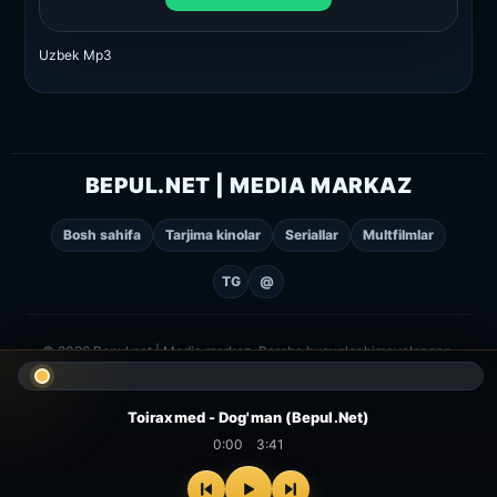
Uzbek Mp3
BEPUL.NET | MEDIA MARKAZ
Bosh sahifa
Tarjima kinolar
Seriallar
Multfilmlar
TG
@
© 2026 Bepul.net | Media markaz. Barcha huquqlar himoyalangan.
Toiraxmed - Dog'man (Bepul.Net)
0:00
3:41