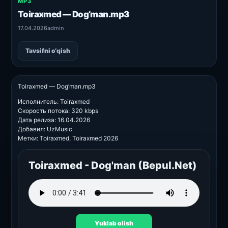
MP3
Toiraxmed — Dog’man.mp3
17.04.2026
admin
Tavsifni o‘qish
Toiraxmed — Dog’man.mp3
Исполнитель: Toiraxmed
Скорость потока: 320 kbps
Дата релиза: 16.04.2026
Добавил: UzMusic
Метки: Toiraxmed, Toiraxmed 2026
Toiraxmed - Dog'man (Bepul.Net)
Yuklab olish