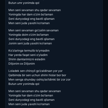
Butun umr yonimda qol
Men seni sevaman shu qadar sevaman
Yoningda har dam o’zim bo’laman
Seni dunyodagi eng baxtli qilaman
Men seni juda yaxshi ko’raman
Men seni sevaman go’zalim sevaman
Yoningda doim o’zim bo’laman
Seni dunyodagi eng baxtli qilaman
Jonim seni juda yaxshi ko’raman
Ko’zlaringa termulib to’ymadim
Har yerda faqat seni o’yladim
Shirin damlarimizni esladim
Diljonim ox Diljonim
Loladek sen chiroyli go’zaldirsan yor yor
Qalbimda bir sen uchun shirin hislar bor bor
Men senga shunday oshiq bo’ldimki bir zor zor
Butun umr yonimda qol
Men seni sevaman shu qadar sevaman
Yoningda har dam o’zim bo’laman
Seni dunyodagi eng baxtli qilaman
Men seni juda yaxshi ko’raman