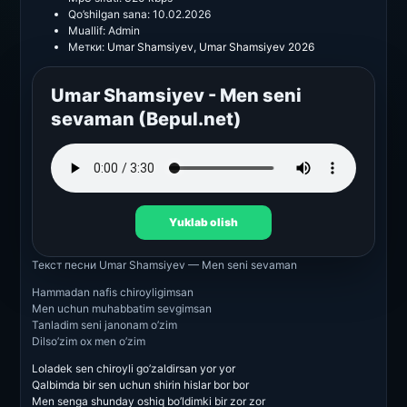
Qo’shilgan sana:
10.02.2026
Muallif:
Admin
Метки:
Umar Shamsiyev
,
Umar Shamsiyev 2026
Umar Shamsiyev - Men seni
sevaman (Bepul.net)
Yuklab olish
Текст песни
Umar Shamsiyev — Men seni sevaman
Hammadan nafis chiroyligimsan
Men uchun muhabbatim sevgimsan
Tanladim seni janonam o’zim
Dilso’zim ox men o’zim
Loladek sen chiroyli go’zaldirsan yor yor
Qalbimda bir sen uchun shirin hislar bor bor
Men senga shunday oshiq bo’ldimki bir zor zor