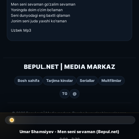
Men seni sevaman go’zalim sevaman
Yoningda doim o’zim bo’laman
Seni dunyodagi eng baxtli qilaman
Jonim seni juda yaxshi ko’raman
Uzbek Mp3
BEPUL.NET | MEDIA MARKAZ
Bosh sahifa
Tarjima kinolar
Seriallar
Multfilmlar
TG
@
© 2026 Bepul.net | Media markaz. Barcha huquqlar himoyalangan.
Umar Shamsiyev - Men seni sevaman (Bepul.net)