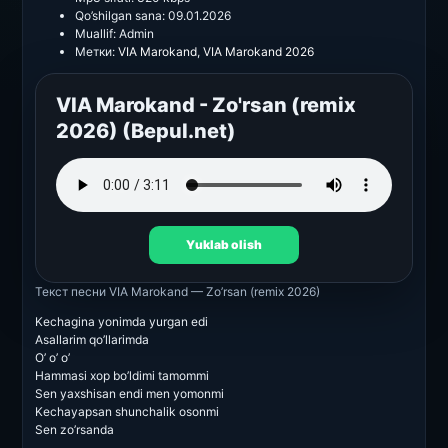
Qo’shilgan sana:
09.01.2026
Muallif:
Admin
Метки:
VIA Marokand
,
VIA Marokand 2026
VIA Marokand - Zo'rsan (remix
2026) (Bepul.net)
Yuklab olish
Текст песни
VIA Marokand — Zo’rsan (remix 2026)
Kechagina yonimda yurgan edi
Asallarim qo’llarimda
O’ o’ o’
Hammasi xop bo’ldimi tamommi
Sen yaxshisan endi men yomonmi
Kechayapsan shunchalik osonmi
Sen zo’rsanda