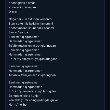
Kechagidek esimda
Yurar eding izimdan
O’ o’ o’
Nega har kun ayt men yomonmi
Bizni sevgimiz bo’ldimi tamommi
Kechayapsan shunchalik osonmi
Sen zo’rsanda
Seni men qizg’onaman
Hammadan qizg’onaman
To’yib ketdim jonim oshiqlaringdan
Seni men qizg’onaman
Hammadan qizg’onaman
Bo’ldi to’ydim yetar yolg’onlaringdan
Seni men qizg’onaman
Hammadan qizg’onaman
To’yib ketdim jonim oshiqlaringdan
Seni men qizg’onaman
Hammadan qizg’onaman
Bo’ldi to’ydim yetar yolg’nlaringdan
Esingdami o’sha kunlar
Yonimda yurar eding qo’lingda gullar
Ho’ ho’ ho’ ho’