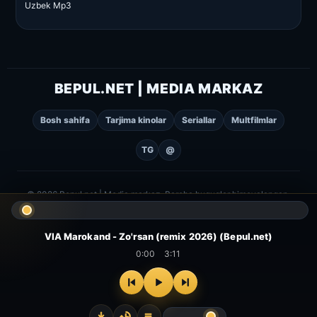
Uzbek Mp3
BEPUL.NET | MEDIA MARKAZ
Bosh sahifa
Tarjima kinolar
Seriallar
Multfilmlar
TG
@
© 2026 Bepul.net | Media markaz. Barcha huquqlar himoyalangan.
VIA Marokand - Zo'rsan (remix 2026) (Bepul.net)
0:00
3:11
⌂
▻
▣
✦