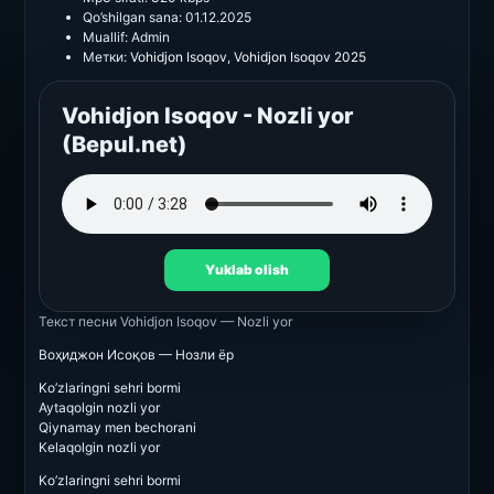
Qo’shilgan sana:
01.12.2025
Muallif:
Admin
Метки:
Vohidjon Isoqov
,
Vohidjon Isoqov 2025
Vohidjon Isoqov - Nozli yor
(Bepul.net)
Yuklab olish
Текст песни
Vohidjon Isoqov — Nozli yor
Воҳиджон Исоқов — Нозли ёр
Ko’zlaringni sehri bormi
Aytaqolgin nozli yor
Qiynamay men bechorani
Kelaqolgin nozli yor
Ko’zlaringni sehri bormi