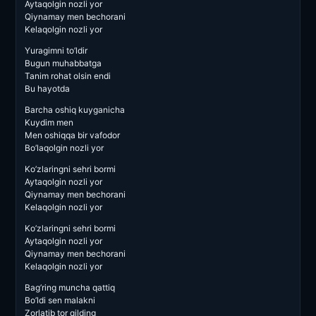
Aytaqolgin nozli yor
Qiynamay men bechorani
Kelaqolgin nozli yor
Yuragimni to’ldir
Bugun muhabbatga
Tanim rohat olsin endi
Bu hayotda
Barcha oshiq kuyganicha
Kuydim men
Men oshiqqa bir vafodor
Bo’laqolgin nozli yor
Ko’zlaringni sehri bormi
Aytaqolgin nozli yor
Qiynamay men bechorani
Kelaqolgin nozli yor
Ko’zlaringni sehri bormi
Aytaqolgin nozli yor
Qiynamay men bechorani
Kelaqolgin nozli yor
Bag’ring muncha qattiq
Bo’ldi sen malakni
Zorlatib tor qilding