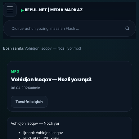
▸
BEPUL.NET | MEDIA MARKAZ
Bosh sahifa
/
Vohidjon Isoqov — Nozli yor.mp3
MP3
Vohidjon Isoqov — Nozli yor.mp3
06.04.2026
admin
Tavsifni o‘qish
Vohidjon Isoqov — Nozli yor
Ijrochi:
Vohidjon Isoqov
Mp3 sifati:
320 kbps