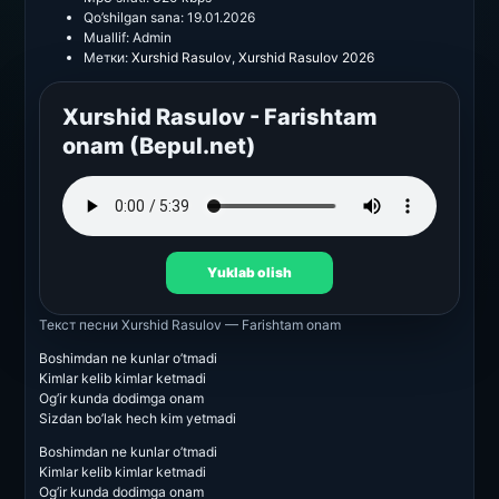
Qo’shilgan sana:
19.01.2026
Muallif:
Admin
Метки:
Xurshid Rasulov
,
Xurshid Rasulov 2026
Xurshid Rasulov - Farishtam
onam (Bepul.net)
Yuklab olish
Текст песни
Xurshid Rasulov — Farishtam onam
Boshimdan ne kunlar o’tmadi
Kimlar kelib kimlar ketmadi
Og’ir kunda dodimga onam
Sizdan bo’lak hech kim yetmadi
Boshimdan ne kunlar o’tmadi
Kimlar kelib kimlar ketmadi
Og’ir kunda dodimga onam