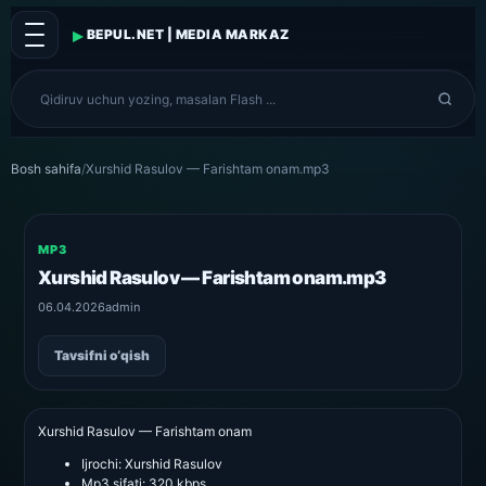
▸
BEPUL.NET | MEDIA MARKAZ
Bosh sahifa
/
Xurshid Rasulov — Farishtam onam.mp3
MP3
Xurshid Rasulov — Farishtam onam.mp3
06.04.2026
admin
Tavsifni o‘qish
Xurshid Rasulov — Farishtam onam
Ijrochi:
Xurshid Rasulov
Mp3 sifati:
320 kbps