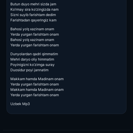
Butun duyo mehri sizda jam
Ko’rmay sira ko’zingizda nam
Sizni suyib farishtam dedim
Farishtadan qayeringiz kam
Bahosi yo’q xazinam onam
Yerda yurgan farishtam onam
Bahosi yo’q xazinam onam
Yerda yurgan farishtam onam
Dunyolardan qadri qimmatim
Mehri daryo oliy himmatim
Poyinigizni ko’zimga suray
Duosidur poyi jannatim
Makkam hamda Madinam onam
Yerda yurgan farishtam onam
Makkam hamda Madinam onam
Yerda yurgan farishtam onam
Uzbek Mp3