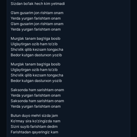
Sizdan bo’lak hech kim yetmadi
G’am gusarim jon rishtam onam
Yerda yurgan farishtam onam
G’am gusarim jon rishtam onam
Yerda yurgan farishtam onam
Murg’ak tanam bag’riga bosib
Ulg’aytirgan ozib ham to’zib
Sho’xlik qilib kezsam tongacha
Bedor kutgan dasturxon yozib
Murg’ak tanam bag’riga bosib
Ulg’aytirgan ozib ham to’zib
Sho’xlik qilib kezsam tongacha
Bedor kutgan dasturxon yozib
Saksonda ham sarishtam onam
Yerda yurgan farishtam onam
Saksonda ham sarishtam onam
Yerda yurgan farishtam onam
Butun duyo mehri sizda jam
Ko’rmay sira ko’zingizda nam
Sizni suyib farishtam dedim
Farishtadan qayeringiz kam