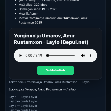
Ijrochi:
Yorqinxo’ja Umarov, Amir Rustamxon
Mp3 sifati:
320 kbps
Qo’shilgan sana:
19.09.2025
Muallif:
Admin
Метки:
Yorqinxo’ja Umarov
,
Amir Rustamxon
,
Amir
Rustamxon 2025
Yorqinxo'ja Umarov, Amir
Rustamxon - Laylo (Bepul.net)
Yuklab olish
Текст песни
Yorqinxo’ja Umarov, Amir Rustamxon — Laylo
Ёркинхужа Умаров, Амир Рустамхон — Лайло
Laylo — Laylo Laylo
Layloya burda Laylo
Laylo — Laylo Laylo
Layloya burda Laylo