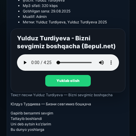
Ijrochi:
Yulduz Turdiyeva
Mp3 sifati:
320 kbps
Qo’shilgan sana:
29.08.2025
Muallif:
Admin
Метки:
Yulduz Turdiyeva
,
Yulduz Turdiyeva 2025
Yulduz Turdiyeva - Bizni
sevgimiz boshqacha (Bepul.net)
Yuklab olish
Текст песни
Yulduz Turdiyeva — Bizni sevgimiz boshqacha
Юлдуз Турдиева — Бизни севгимиз бошқача
Gapirib bersammi sevgim
Tattayib boshlandi
Uni deb aytsin ko’zlarim
Bu dunyo yoshlarga