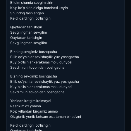
Bildim shunda sevgim sirin
Ko’p ko’p sirin o’ziga barchasi keyin
Shundoq tashlangan
Keldi dardingni bo’lishgin
Qaytadan tanishgin
Sevgilingman sevgilim
Qaytadan tanishgin
Sevgilingman sevgilim
Bizning sevgimiz boshqacha
Bilib qo’ysinlar sevishaylik yuz yoshgacha
Kuyib o’lsinlar kerakmas molu dunyosi
Sevdim uni tovonidan boshgacha
Bizning sevgimiz boshqacha
Bilib qo’ysinlar sevishaylik yuz yoshgacha
Kuyib o’lsinlar kerakmas molu dunyosi
Sevdim uni tovonidan boshgacha
Yonidan ketgim kelmaydi
Rashkim ox yomon
Ko’p yillardan birgamiz ammo
Qizg’onib yonib ketsam eslataman bir so’zni
Keldi dardingni bo’lishgin
Qaytadan tanishgin