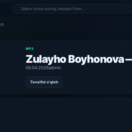
p3
MP3
Zulayho Boyhonova 
06.04.2026
admin
Tavsifni o‘qish