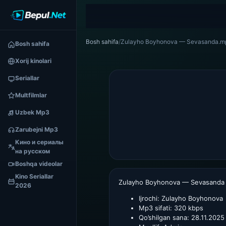
Bosh sahifa
/
Zulayho Boyhonova — Sevasanda.m
Bosh sahifa
Xorij kinolari
Seriallar
Multfilmlar
Uzbek Mp3
Zarubejni Mp3
Кино и сериалы
на русском
Boshqa videolar
Kino Seriallar
Zulayho Boyhonova — Sevasanda
2026
Ijrochi:
Zulayho Boyhonova
Mp3 sifati:
320 kbps
Qo’shilgan sana:
28.11.2025