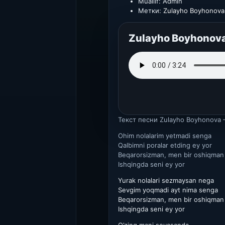
Muallif:
Admin
Метки:
Zulayho Boyhonova
Zulayho Boyhonova
Текст песни
Zulayho Boyhonova 
Ohim nolalarim yetmadi senga
Qalbimni poralar etding ey yor
Beqarorsizman, men bir oshiqman
Ishqingda seni ey yor
Yurak nolalari sezmaysan nega
Sevgim yoqmadi ayt nima senga
Beqarorsizman, men bir oshiqman
Ishqingda seni ey yor