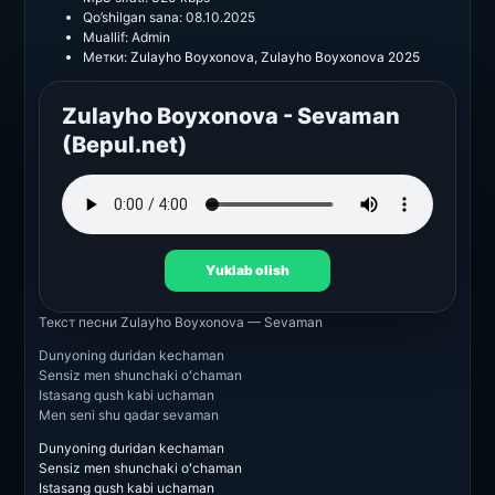
Qo’shilgan sana:
08.10.2025
Muallif:
Admin
Метки:
Zulayho Boyxonova
,
Zulayho Boyxonova 2025
Zulayho Boyxonova - Sevaman
(Bepul.net)
Yuklab olish
Текст песни
Zulayho Boyxonova — Sevaman
Dunyoning duridan kechaman
Sensiz men shunchaki oʻchaman
Istasang qush kabi uchaman
Men seni shu qadar sevaman
Dunyoning duridan kechaman
Sensiz men shunchaki oʻchaman
Istasang qush kabi uchaman