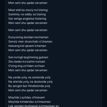
Men seni shu qadar sevaman
Mast etdi bu moviy koʻzlaring
Samimiy va oddiy soʻzlaring
Gar senga anglatsa hislaring
Men seni shu qadar sevaman
Men seni shu qadar sevaman
Dunyoning duridan kechaman
Sensiz men shunchaki oʻchaman
Istasang kel qasam ichaman
Men seni shu qadar sevaman
Sen ko’ngil bog’imning gulisan
Shu bedor ko’zalrim nurisan
O’zing eng zo’ridan zo’risan
Men seni shu qadar sevaman
Na yerda yo’q, na osmonda yo’q
Na she’rda yo’q, na dostonda yo’q
Bu sevgim bor Hindistonda yo’q
Men seni shu qadar sevaman
Maylida Layliday o’tmasam
Maylida kimdandur zo’rmasman
Lek sendan boshqasin ko’rmasman ey