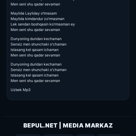
Men seni shu qadar sevaman
Maylida Layliday o’tmasam
Maylida kimdandur zo’rmasman
Lek sendan boshqasin ko’rmasman ey
Men seni shu qadar sevaman
Dunyoning duridan kechaman
Sensiz men shunchaki oʻchaman
Istasang kel qasam ichaman
Men seni shu qadar sevaman
Dunyoning duridan kechaman
Sensiz men shunchaki oʻchaman
Istasang kel qasam ichaman
Men seni shu qadar sevaman
Uzbek Mp3
BEPUL.NET | MEDIA MARKAZ