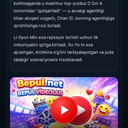
kutilmaganda u mashhur top-yulduz O Sın A
tomonidan “qutqariladi” — u avvalgi agentligi
bilan aloqani uzgach, Chan Gi Junning agentligiga
qo‘shilishga rozi bo‘ladi.
Li Gyon Min esa rejissyor bo‘lish uchun ilk
imkoniyatini qo‘lga kiritadi, So Yo In esa
ajrashgan, kichkina o‘g‘lini tarbiyalayotgan va juda
talabgir ssenariynavis hisoblanadi.