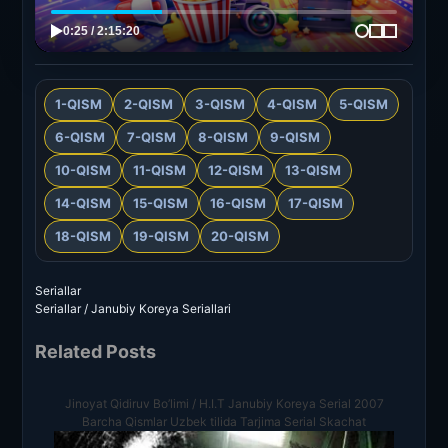
1-QISM
2-QISM
3-QISM
4-QISM
5-QISM
6-QISM
7-QISM
8-QISM
9-QISM
10-QISM
11-QISM
12-QISM
13-QISM
14-QISM
15-QISM
16-QISM
17-QISM
18-QISM
19-QISM
20-QISM
Seriallar
Seriallar / Janubiy Koreya Seriallari
Related Posts
Jinoyat Qidiruv Bo’limi / H.I.T Janubiy Koreya Serial 2007
Barcha Qismlar Uzbek tilida Tarjima Serial Skachat