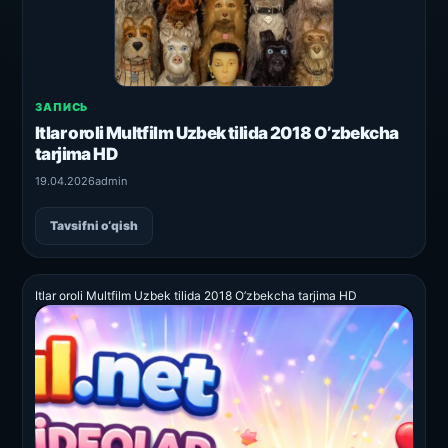
ЗАПИСЬ
Itlar oroli Multfilm Uzbek tilida 2018 O’zbekcha
tarjima HD
19.04.2026
admin
Tavsifni o‘qish
Itlar oroli Multfilm Uzbek tilida 2018 O’zbekcha tarjima HD