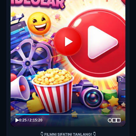
👇 FILMNI SIFATINI TANLANG! 👇