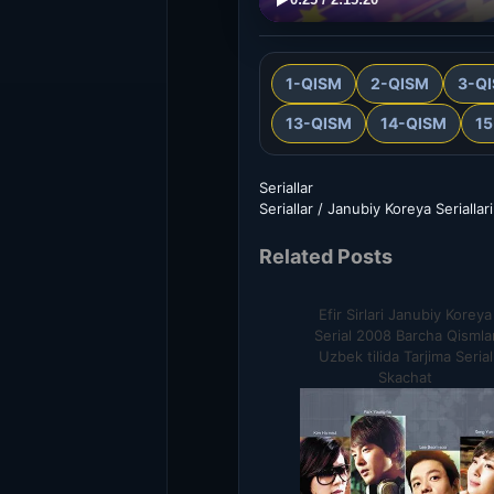
1-QISM
2-QISM
3-Q
13-QISM
14-QISM
1
Seriallar
Seriallar / Janubiy Koreya Seriallari
Related Posts
Efir Sirlari Janubiy Koreya
Serial 2008 Barcha Qismla
Uzbek tilida Tarjima Serial
Skachat