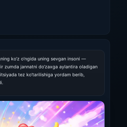
gning ko‘z o‘ngida uning sevgan insoni —
bir zumda jannatni do‘zaxga aylantira oladigan
tsiyada tez ko‘tarilishiga yordam berib,
i.