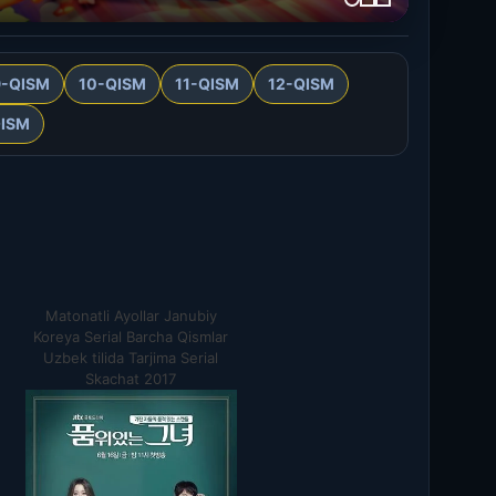
9-QISM
10-QISM
11-QISM
12-QISM
ISM
Matonatli Ayollar Janubiy
Koreya Serial Barcha Qismlar
Uzbek tilida Tarjima Serial
Skachat 2017