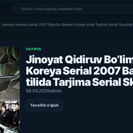
I.T Janubiy Koreya Serial 2007 Barcha Qismlar Uzbek tilida Tarjima Serial Skachat
ЗАПИСЬ
Jinoyat Qidiruv Bo’lim
Koreya Serial 2007 B
tilida Tarjima Serial 
08.04.2026
admin
Tavsifni o‘qish