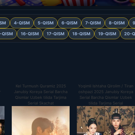
ISM
4-QISM
5-QISM
6-QISM
7-QISM
8-QISM
5-QISM
16-QISM
17-QISM
18-QISM
19-QISM
20-Q
Kel Turmush Quramiz 2025
Yoqimli Ishtaha Qirolim / Tiran
r
Janubiy Koreya Serial Barcha
oshpazi 2025 Janubiy Koreya
Qismlar Uzbek tilida Tarjima
Serial Barcha Qismlar Uzbek
Serial Skachat
tilida Tarjima Serial