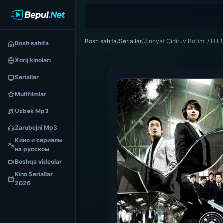
Bosh sahifa
/
Seriallar
/
Jinoyat Qidiruv Bo’limi / H.
Bosh sahifa
Xorij kinolari
Seriallar
Multfilmlar
Uzbek Mp3
Zarubejni Mp3
Кино и сериалы
на русском
Boshqa videolar
Kino Seriallar
2026