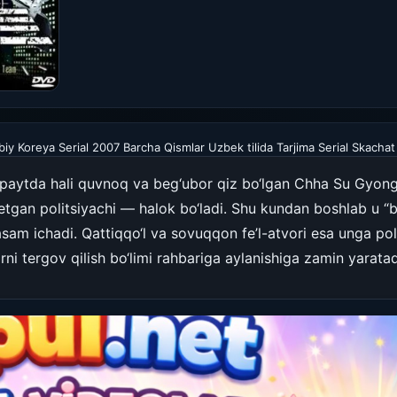
ubiy Koreya Serial 2007 Barcha Qismlar Uzbek tilida Tarjima Serial Skachat
a paytda hali quvnoq va beg‘ubor qiz bo‘lgan Chha Su Gyon
etgan politsiyachi — halok bo‘ladi. Shu kundan boshlab u “
sam ichadi. Qattiqqo‘l va sovuqqon fe’l-atvori esa unga poli
arni tergov qilish bo‘limi rahbariga aylanishiga zamin yaratad