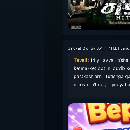
Jinoyat Qidiruv Bo’limi / H.I.T Jan
Tavsif:
14 yil avval, o‘sh
ketma-ket qotilni quvib k
pastkashlarni” tutishga qa
nihoyat o‘ta og‘ir jinoyatl