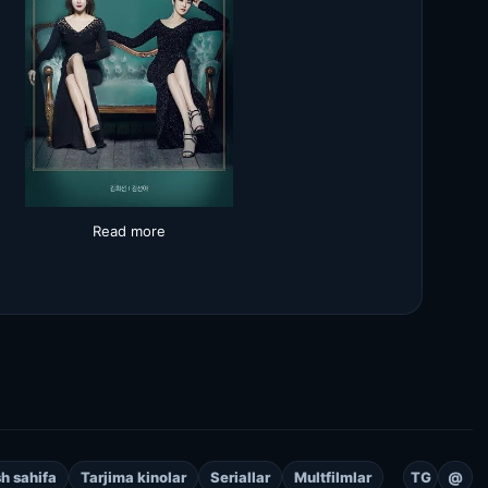
Read more
h sahifa
Tarjima kinolar
Seriallar
Multfilmlar
TG
@