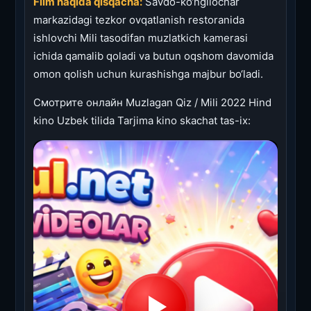
Film haqida qisqacha:
Savdo-ko‘ngilochar
markazidagi tezkor ovqatlanish restoranida
ishlovchi Mili tasodifan muzlatkich kamerasi
ichida qamalib qoladi va butun oqshom davomida
omon qolish uchun kurashishga majbur bo‘ladi.
Смотрите онлайн Muzlagan Qiz / Mili 2022 Hind
kino Uzbek tilida Tarjima kino skachat tas-ix: