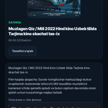
ЗАПИСЬ
Muzlagan Qiz / Mili 2022 Hind kino Uzbek tilida
Tarjima kino skachat tas-ix
06.06.2026
admin
Tavsifni o‘qish
Muzlagan Qiz / Mili 2022 Hind kino Uzbek tilida Tarjima kino
skachat tas-ix
Film haqida qisqacha: Savdo-ko‘ngilochar markazidagi tezkor
ovqatlanish restoranida ishlovchi Mili tasodifan muzlatkich
kamerasi ichida qamalib qoladi va butun oqshom davomida omon
qolish uchun kurashishga majbur bo‘ladi.
Описание о чём фильм: