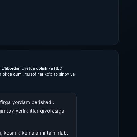
. E’tibordan chetda qolish va NLO
an birga dumli musofirlar ko‘plab sinov va
firga yordam berishadi.
mtoy yerlik itlar qiyofasiga
ri, kosmik kemalarini ta’mirlab,