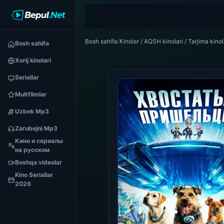
Bosh sahifa
/
Kinolar / AQSH kinolari / Tarjima kinol
Bosh sahifa
Xorij kinolari
Seriallar
Multfilmlar
Uzbek Mp3
Zarubejni Mp3
Кино и сериалы
на русском
Boshqa videolar
Kino Seriallar
2026