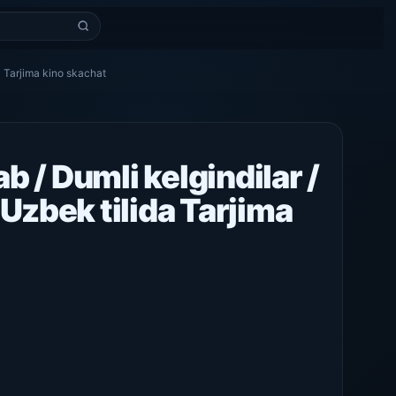
a Tarjima kino skachat
ab / Dumli kelgindilar /
Uzbek tilida Tarjima