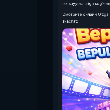
o‘z sayyoralariga sog‘-om
Смотрите онлайн O’zga say
skachat: