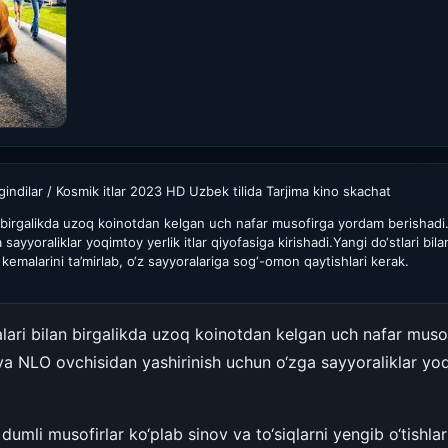
lgindilar / Kosmik itlar 2023 HD Uzbek tilida Tarjima kino skachat
an birgalikda uzoq koinotdan kelgan uch nafar musofirga yordam berishadi
ayyoraliklar yoqimtoy yerlik itlar qiyofasiga kirishadi.Yangi do‘stlari bil
k kemalarini ta’mirlab, o‘z sayyoralariga sog‘-omon qaytishlari kerak.
lari bilan birgalikda uzoq koinotdan kelgan uch nafar muso
va NLO ovchisidan yashirinish uchun o‘zga sayyoraliklar yoqi
 dumli musofirlar ko‘plab sinov va to‘siqlarni yengib o‘tishla