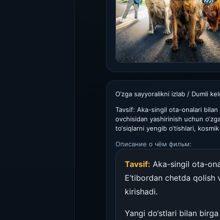
O’zga sayyoralikni izlab / Dumli ke
Tavsif: Aka-singil ota-onalari bil
ovchisidan yashirinish uchun o‘zga s
to‘siqlarni yengib o‘tishlari, kosmi
Описание о чём фильм:
Tavsif:
Aka-singil ota-ona
E’tibordan chetda qolish 
kirishadi.
Yangi do‘stlari bilan birga