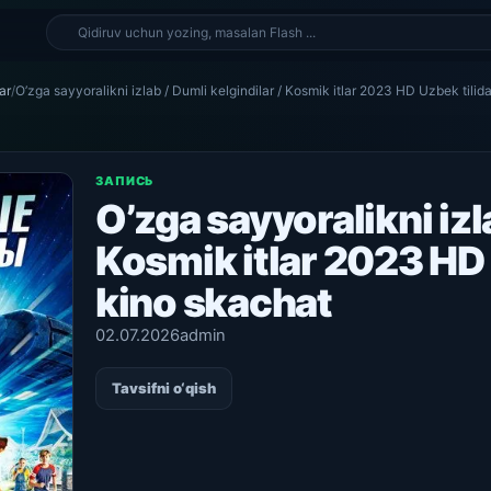
ar
/
O’zga sayyoralikni izlab / Dumli kelgindilar / Kosmik itlar 2023 HD Uzbek tilid
ЗАПИСЬ
O’zga sayyoralikni izl
Kosmik itlar 2023 HD 
kino skachat
02.07.2026
admin
Tavsifni o‘qish