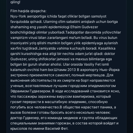
qiling!
Film haqida qisqacha:
Nyu-York aeroportiga ichida faqat o‘liklar bo‘lgan samolyot
favqulodda qo‘nadi. Ularning o‘lim sababini aniqlash uchun bortga
shaharning eng yaxshi epidemiologi Efraim Gudvezer
boshchiligidagi olimlar yuboriladi.Tadqiqotlar davomida yo‘lovchilar
vampirizm virusi bilan zararlangani ma’lum bo‘ladi. Bu virus butun
insoniyatni yo‘q qilishi mumkin bo‘lgan yirik epidemiyaga aylanish
xavfini tug‘diradi.Jamiyatda vahima kuchayib boradi. Kasallikka
qarshi kurashishga esa atigi bir nechta odam jur’at qiladi: doktor
Gudvezer, uning shifokorlar jamoasi va maxsus bilimlarga ega
bo‘lgan bir guruh shahar aholisi. Ular orasida Vasiliy Fet ismli
kalamush ovchisi ham bor.Штамм 2013 В аэропорту Нью-Йорка
экстренно приземляется самолет, полный мертвецов. Для
выяснения обстоятельств их смерти на борт направляются
ученые, возглавляемые лучшим городским эпидемиологом
Эфраимом Гудвезером. В ходе исследований становится ясно,
что пассажиры заражены вирусом вампиризма, который
грозит перерасти в масштабную эпидемию, способную
погубить все человечество.В обществе нарастает паника, а
вызов болезни готовы бросить всего несколько человек:
доктор Гудвезер, его команда медиков и группа обладающих
специальными знаниями горожан, в состав которой войдет и
крысолов по имени Василий Фет.