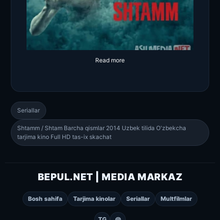
Read more
Seriallar
Shtamm / Shtam Barcha qismlar 2014 Uzbek tilida O'zbekcha
tarjima kino Full HD tas-ix skachat
BEPUL.NET | MEDIA MARKAZ
Bosh sahifa
Tarjima kinolar
Seriallar
Multfilmlar
TG
@