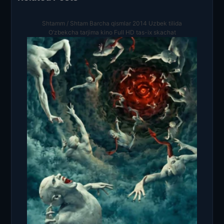
Shtamm / Shtam Barcha qismlar 2014 Uzbek tilida
O’zbekcha tarjima kino Full HD tas-ix skachat